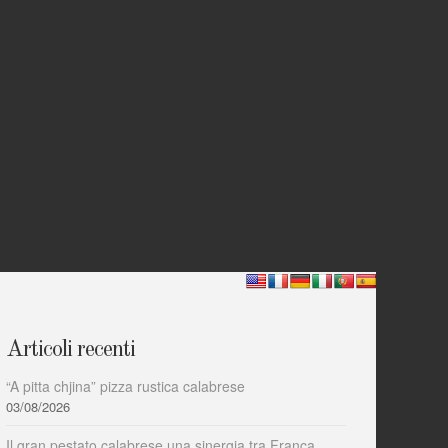
Articoli recenti
“A pitta chjina” pizza rustica calabrese
03/08/2026
Il gran pestato calabrese una sinergia tra Franca