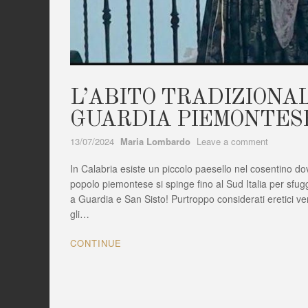
L’ABITO TRADIZIONA
GUARDIA PIEMONTESE
Author
on
13/07/2024
Maria Lombardo
Leave a comment
L’ABITO
In Calabria esiste un piccolo paesello nel cosentino d
TRADIZI
FEMMINI
popolo piemontese si spinge fino al Sud Italia per sfuggi
DI
a Guardia e San Sisto! Purtroppo considerati eretici ven
GUARDIA
gli…
PIEMON
(CS)
CONTINUE