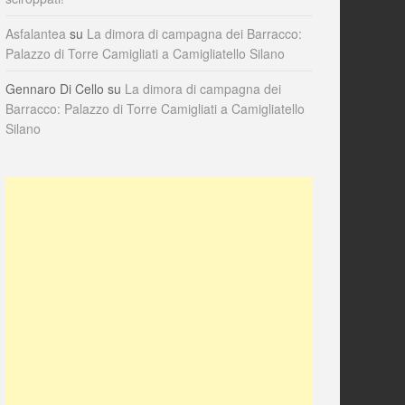
Asfalantea
su
La dimora di campagna dei Barracco:
Palazzo di Torre Camigliati a Camigliatello Silano
Gennaro Di Cello
su
La dimora di campagna dei
Barracco: Palazzo di Torre Camigliati a Camigliatello
Silano