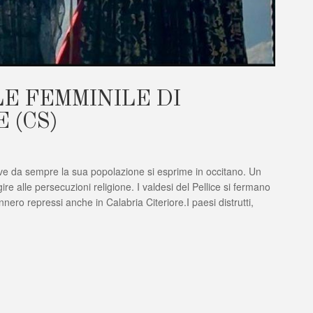
LE FEMMINILE DI
 (CS)
ove da sempre la sua popolazione si esprime in occitano. Un
ONALE
LE
re alle persecuzioni religione. I valdesi del Pellice si fermano
nero repressi anche in Calabria Citeriore.I paesi distrutti,
TESE