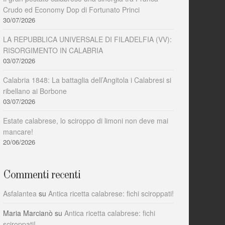
Crudo ed Economy Dop di Fortunato Princi
30/07/2026
LA REPUBBLICA UNIVERSALE DI FILADELFIA (VV):
RISORGIMENTO IN CALABRIA
03/07/2026
Calabria 1848: La battaglia dell’Angitola i Calabresi si
ribellano ai Borbone
03/07/2026
Estate calabrese, lo sciroppo di limoni non deve mai
mancare!
20/06/2026
Commenti recenti
Asfalantea
su
Antica ricetta calabrese: fichi sciroppati!
Maria Marcianò
su
Antica ricetta calabrese: fichi
sciroppati!