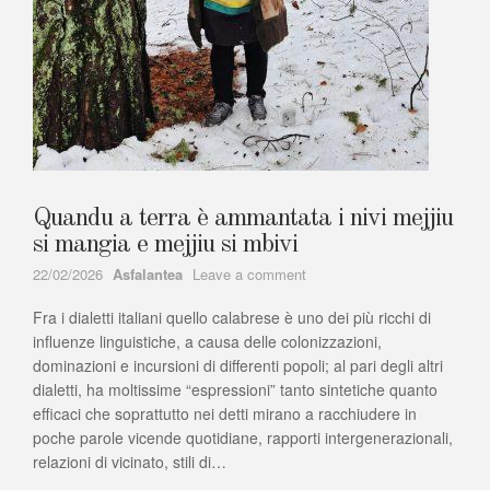
Quandu a terra è ammantata i nivi mejjiu
si mangia e mejjiu si mbivi
Author
on
22/02/2026
Asfalantea
Leave a comment
Quandu
Fra i dialetti italiani quello calabrese è uno dei più ricchi di
a
terra
influenze linguistiche, a causa delle colonizzazioni,
è
dominazioni e incursioni di differenti popoli; al pari degli altri
ammantata
dialetti, ha moltissime “espressioni” tanto sintetiche quanto
i
efficaci che soprattutto nei detti mirano a racchiudere in
nivi
poche parole vicende quotidiane, rapporti intergenerazionali,
mejjiu
relazioni di vicinato, stili di…
si