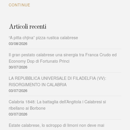
mangia
CONTINUE
e
mejjiu
si
mbivi
Articoli recenti
“A pitta chjina” pizza rustica calabrese
03/08/2026
Il gran pestato calabrese una sinergia tra Franca Crudo ed
Economy Dop di Fortunato Princi
30/07/2026
LA REPUBBLICA UNIVERSALE DI FILADELFIA (VV):
RISORGIMENTO IN CALABRIA
03/07/2026
Calabria 1848: La battaglia dell’Angitola i Calabresi si
ribellano ai Borbone
03/07/2026
Estate calabrese, lo sciroppo di limoni non deve mai