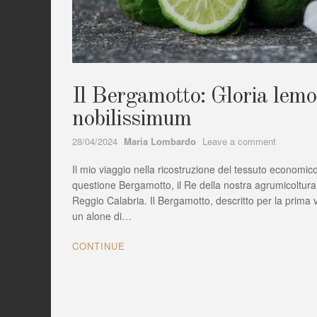
Il Bergamotto: Gloria lemo
nobilissimum
Author
on
28/04/2024
Maria Lombardo
Leave a comment
Il
Il mio viaggio nella ricostruzione del tessuto economic
Bergamott
Gloria
questione Bergamotto, il Re della nostra agrumicoltura 
lemonum,
Reggio Calabria. Il Bergamotto, descritto per la prima
fructus
un alone di…
inter
omnes
CONTINUE
nobilissi