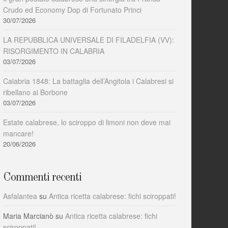
Crudo ed Economy Dop di Fortunato Princi
30/07/2026
LA REPUBBLICA UNIVERSALE DI FILADELFIA (VV):
RISORGIMENTO IN CALABRIA
03/07/2026
Calabria 1848: La battaglia dell’Angitola i Calabresi si
ribellano ai Borbone
03/07/2026
Estate calabrese, lo sciroppo di limoni non deve mai
mancare!
20/06/2026
Commenti recenti
Asfalantea
su
Antica ricetta calabrese: fichi sciroppati!
Maria Marcianò
su
Antica ricetta calabrese: fichi
sciroppati!