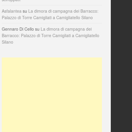
Asfalantea
su
La dimora di campagna dei Barracco:
Palazzo di Torre Camigliati a Camigliatello Silano
Gennaro Di Cello
su
La dimora di campagna dei
Barracco: Palazzo di Torre Camigliati a Camigliatello
Silano