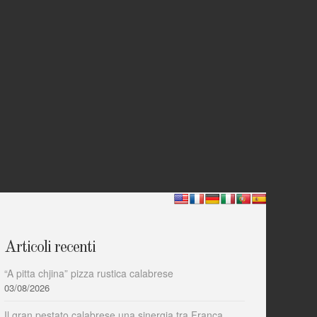
Articoli recenti
“A pitta chjina” pizza rustica calabrese
03/08/2026
Il gran pestato calabrese una sinergia tra Franca