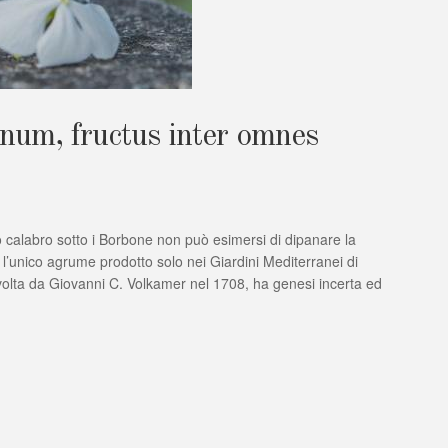
num, fructus inter omnes
o calabro sotto i Borbone non può esimersi di dipanare la
o:
l’unico agrume prodotto solo nei Giardini Mediterranei di
 volta da Giovanni C. Volkamer nel 1708, ha genesi incerta ed
mum