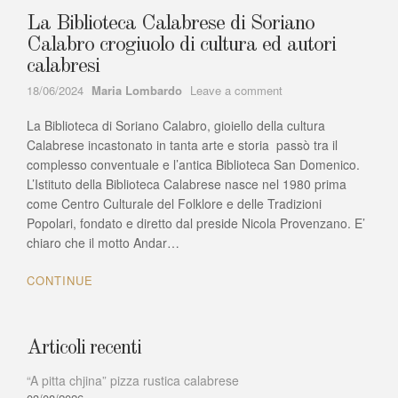
La Biblioteca Calabrese di Soriano
Calabro crogiuolo di cultura ed autori
calabresi
Author
on
18/06/2024
Maria Lombardo
Leave a comment
La
La Biblioteca di Soriano Calabro, gioiello della cultura
Biblioteca
Calabrese
Calabrese incastonato in tanta arte e storia passò tra il
di
complesso conventuale e l’antica Biblioteca San Domenico.
Soriano
L’Istituto della Biblioteca Calabrese nasce nel 1980 prima
Calabro
come Centro Culturale del Folklore e delle Tradizioni
crogiuolo
Popolari, fondato e diretto dal preside Nicola Provenzano. E’
di
chiaro che il motto Andar…
cultura
ed
CONTINUE
autori
calabresi
Articoli recenti
“A pitta chjina” pizza rustica calabrese