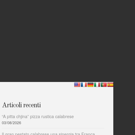
Articoli recenti
“A pitta chjina” pizza rustica calabrese
03/08/2026
Il gran pestato calabrese una sinergia tra Franca