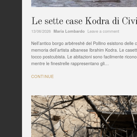
Le sette case Kodra di Civ
Author
on
13/06/2026
Maria Lombardo
Leave a comment
Le
Nell’antico borgo arbëreshë del Pollino esistono delle
sette
case
memoria dell’artista albanese Ibrahim Kodra. Le casette,
Kodra
tocco postcubista. Le abitazioni sono facilmente ricono
di
mentre le finestrelle rappresentano gli…
Civita
(CS)
CONTINUE