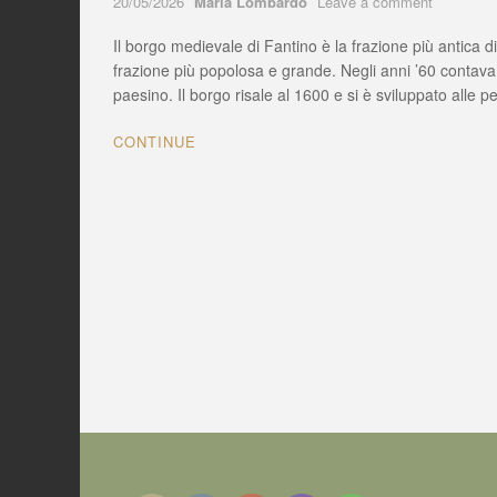
Author
on
20/05/2026
Maria Lombardo
Leave a comment
FANTINO
Il borgo medievale di Fantino è la frazione più antica 
(CS)
BORGO
frazione più popolosa e grande. Negli anni ’60 contava 
ABBAND
paesino. Il borgo risale al 1600 e si è sviluppato alle
che
si
CONTINUE
anima
solo
una
volta
l’anno