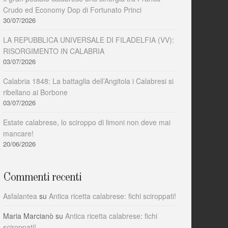
Crudo ed Economy Dop di Fortunato Princi
30/07/2026
LA REPUBBLICA UNIVERSALE DI FILADELFIA (VV):
RISORGIMENTO IN CALABRIA
03/07/2026
Calabria 1848: La battaglia dell’Angitola i Calabresi si
ribellano ai Borbone
03/07/2026
Estate calabrese, lo sciroppo di limoni non deve mai
mancare!
20/06/2026
Commenti recenti
Asfalantea
su
Antica ricetta calabrese: fichi sciroppati!
Maria Marcianò
su
Antica ricetta calabrese: fichi
sciroppati!