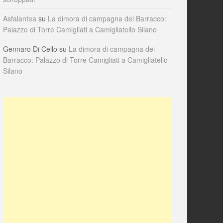
Asfalantea
su
La dimora di campagna dei Barracco:
Palazzo di Torre Camigliati a Camigliatello Silano
Gennaro Di Cello
su
La dimora di campagna dei
Barracco: Palazzo di Torre Camigliati a Camigliatello
Silano