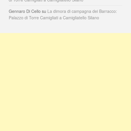
Gennaro Di Cello
su
La dimora di campagna dei Barracco:
Palazzo di Torre Camigliati a Camigliatello Silano