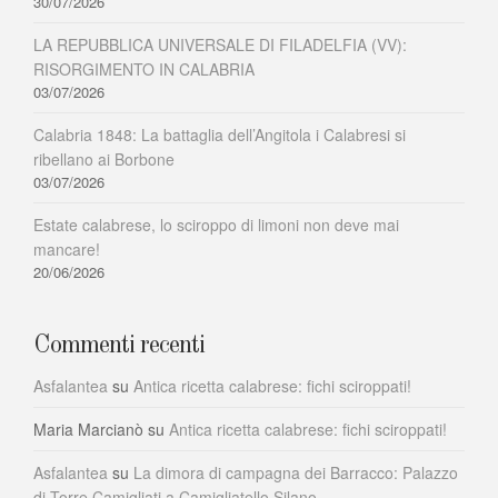
30/07/2026
LA REPUBBLICA UNIVERSALE DI FILADELFIA (VV):
RISORGIMENTO IN CALABRIA
03/07/2026
Calabria 1848: La battaglia dell’Angitola i Calabresi si
ribellano ai Borbone
03/07/2026
Estate calabrese, lo sciroppo di limoni non deve mai
mancare!
20/06/2026
Commenti recenti
Asfalantea
su
Antica ricetta calabrese: fichi sciroppati!
Maria Marcianò
su
Antica ricetta calabrese: fichi sciroppati!
Asfalantea
su
La dimora di campagna dei Barracco: Palazzo
di Torre Camigliati a Camigliatello Silano