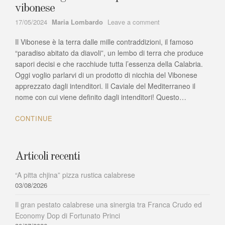
vibonese
Author
on
17/05/2024
Maria Lombardo
Leave a comment
La
Il Vibonese è la terra dalle mille contraddizioni, il famoso
bottarga
di
“paradiso abitato da diavoli”, un lembo di terra che produce
tonno
sapori decisi e che racchiude tutta l’essenza della Calabria.
prodotto
Oggi voglio parlarvi di un prodotto di nicchia del Vibonese
del
apprezzato dagli intenditori. Il Caviale del Mediterraneo il
vibonese
nome con cui viene definito dagli intenditori! Questo…
CONTINUE
Articoli recenti
“A pitta chjina” pizza rustica calabrese
03/08/2026
Il gran pestato calabrese una sinergia tra Franca Crudo ed
Economy Dop di Fortunato Princi