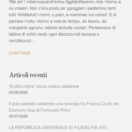
‘Nte siri i ‘mbernuquand’erimu figghjiolifacemu rota ‘ntornu a
vraseri
nu vraseri. Non c’era postu pe’ ppoggiari i pedierimu tanti,
tutti ‘nfridduluti:i nonni, u patri, a mammae nui cotrari. E si
parrava i tuttu ‘ntornu a rota:du tempu, du lavuru, du
mangiarie ognunu ‘ndavia tantuda cuntari. Pendevumu di
labbra di cchiù randi, ogni discurzu‘ndi toccava u
cori;discurzi…
CONTINUE
Articoli recenti
“A pitta chjina” pizza rustica calabrese
03/08/2026
Il gran pestato calabrese una sinergia tra Franca Crudo ed
Economy Dop di Fortunato Princi
30/07/2026
LA REPUBBLICA UNIVERSALE DI FILADELFIA (VV):