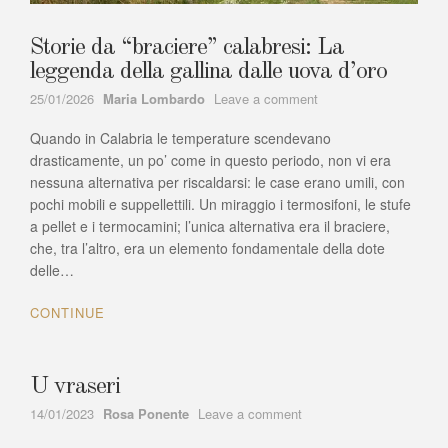
Storie da “braciere” calabresi: La
leggenda della gallina dalle uova d’oro
Author
on
25/01/2026
Maria Lombardo
Leave a comment
Storie
Quando in Calabria le temperature scendevano
da
“braciere”
drasticamente, un po’ come in questo periodo, non vi era
calabresi:
nessuna alternativa per riscaldarsi: le case erano umili, con
La
pochi mobili e suppellettili. Un miraggio i termosifoni, le stufe
leggenda
a pellet e i termocamini; l’unica alternativa era il braciere,
della
che, tra l’altro, era un elemento fondamentale della dote
gallina
delle…
dalle
uova
CONTINUE
d’oro
U vraseri
Author
on
14/01/2023
Rosa Ponente
Leave a comment
U