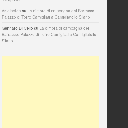
Asfalantea
su
La dimora di campagna dei Barracco:
Palazzo di Torre Camigliati a Camigliatello Silano
Gennaro Di Cello
su
La dimora di campagna dei
Barracco: Palazzo di Torre Camigliati a Camigliatello
Silano