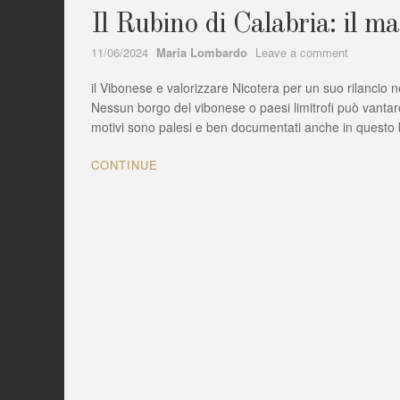
Il Rubino di Calabria: il m
Author
on
11/06/2024
Maria Lombardo
Leave a comment
Il
il Vibonese e valorizzare Nicotera per un suo rilancio 
Rubino
di
Nessun borgo del vibonese o paesi limitrofi può vantare 
Calabria:
motivi sono palesi e ben documentati anche in questo blo
il
magliocco
CONTINUE
Canino
di
Nicotera