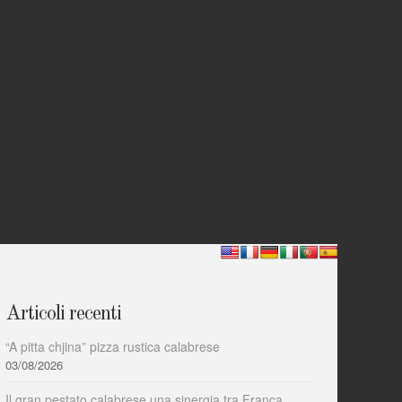
Articoli recenti
“A pitta chjina” pizza rustica calabrese
03/08/2026
Il gran pestato calabrese una sinergia tra Franca