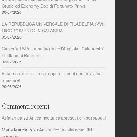
Crudo ed Economy Dop di Fortunato Princi
30/07/2026
LA REPUBBLICA UNIVERSALE DI FILADELFIA (VV):
RISORGIMENTO IN CALABRIA
03/07/2026
Calabria 1848: La battaglia dell’Angitola i Calabresi si
ribellano ai Borbone
03/07/2026
Estate calabrese, lo sciroppo di limoni non deve mai
mancare!
20/06/2026
Commenti recenti
Asfalantea
su
Antica ricetta calabrese: fichi sciroppati!
Maria Marcianò
su
Antica ricetta calabrese: fichi
sciroppati!