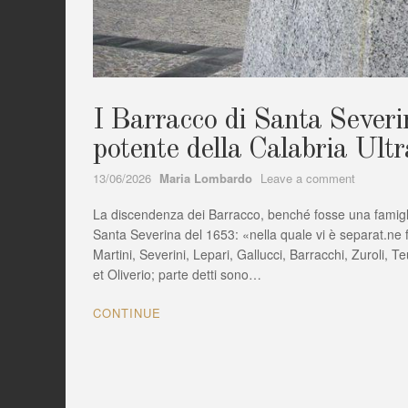
I Barracco di Santa Severi
potente della Calabria Ultr
Author
on
13/06/2026
Maria Lombardo
Leave a comment
I
La discendenza dei Barracco, benché fosse una famigl
Barracco
di
Santa Severina del 1653: «nella quale vi è separat.ne fra
Santa
Martini, Severini, Lepari, Gallucci, Barracchi, Zuroli, 
Severina
et Oliverio; parte detti sono…
(KR)
la
CONTINUE
famiglia
nobile
più
potente
della