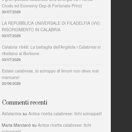
Crudo ed Economy Dop di Fortunato Princi
30/07/2026
LA REPUBBLICA UNIVERSALE DI FILADELFIA (VV):
RISORGIMENTO IN CALABRIA
03/07/2026
Calabria 1848: La battaglia dell’Angitola i Calabresi si
ribellano ai Borbone
03/07/2026
Estate calabrese, lo sciroppo di limoni non deve mai
mancare!
20/06/2026
Commenti recenti
Asfalantea
su
Antica ricetta calabrese: fichi sciroppati!
Maria Marcianò
su
Antica ricetta calabrese: fichi
sciroppati!