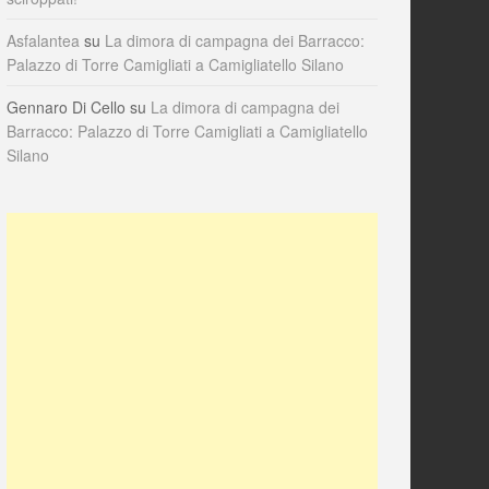
Asfalantea
su
La dimora di campagna dei Barracco:
Palazzo di Torre Camigliati a Camigliatello Silano
Gennaro Di Cello
su
La dimora di campagna dei
Barracco: Palazzo di Torre Camigliati a Camigliatello
Silano