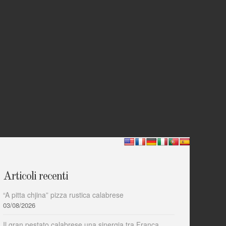
Articoli recenti
“A pitta chjina” pizza rustica calabrese
03/08/2026
Il gran pestato calabrese una sinergia tra Franca