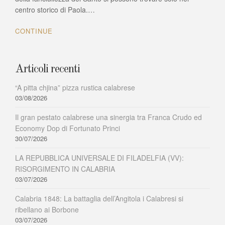
San
centro storico di Paola.…
Francesco
il
CONTINUE
Paolano
vi
porto
nella
Articoli recenti
sua
casa
“A pitta chjina” pizza rustica calabrese
natale
03/08/2026
Il gran pestato calabrese una sinergia tra Franca Crudo ed
Economy Dop di Fortunato Princi
30/07/2026
LA REPUBBLICA UNIVERSALE DI FILADELFIA (VV):
RISORGIMENTO IN CALABRIA
03/07/2026
Calabria 1848: La battaglia dell’Angitola i Calabresi si
ribellano ai Borbone
03/07/2026