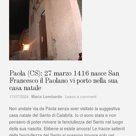
Paola (CS): 27 marzo 1416 nasce San
Francesco il Paolano vi porto nella sua
casa natale
Author
on
17/07/2024
Maria Lombardo
Leave a comment
Paola
Non andate via da Paola senza aver visitato la suggestiva
(CS):
27
casa natale del Santo di Calabria. Io ci sono stata e non
marzo
pensavo di poter rivivere la fanciullezza del Santo nel luogo
1416
della sua nascita. Ebbene si esiste ancora! Le tracce salienti
nasce
della fanciullezza del Santo si possono trovare solo nel