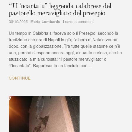
“U ‘ncantatu” leggenda calabrese del
pastorello meravigliato del presepio
Author
on
30/10/2025
Maria Lombardo
Leave a comment
“U
Un tempo in Calabria si faceva solo il Presepio, secondo la
‘ncantatu”
leggenda
tradizione che era di Napoli in giù; l’albero di Natale venne
calabrese
dopo, con la globalizzazione. Tra tutte quelle statuine ce n’è
del
una, perché si espone ancora oggi, alquanto curiosa, che ha
pastorello
stuzzicato la mia curiosità: “il pastore meravigliato” o
meravigliato
“l’incantato”. Rappresenta un fanciullo con…
del
presepio
CONTINUE