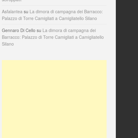
Asfalantea
su
La dimora di campagna dei Barracco:
Palazzo di Torre Camigliati a Camigliatello Silano
Gennaro Di Cello
su
La dimora di campagna dei
Barracco: Palazzo di Torre Camigliati a Camigliatello
Silano