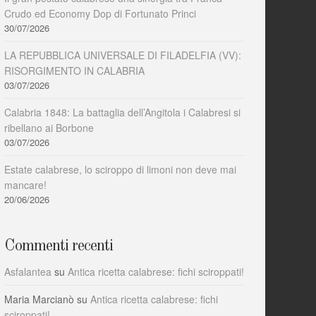
Crudo ed Economy Dop di Fortunato Princi
30/07/2026
LA REPUBBLICA UNIVERSALE DI FILADELFIA (VV):
RISORGIMENTO IN CALABRIA
03/07/2026
Calabria 1848: La battaglia dell’Angitola i Calabresi si
ribellano ai Borbone
03/07/2026
Estate calabrese, lo sciroppo di limoni non deve mai
mancare!
20/06/2026
Commenti recenti
Asfalantea
su
Antica ricetta calabrese: fichi sciroppati!
Maria Marcianò
su
Antica ricetta calabrese: fichi
sciroppati!