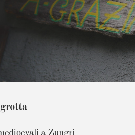
grotta
medioevali a Zungri