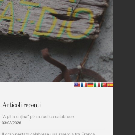
Articoli recenti
“A pitta chjina” pizza rustica calabrese
03/08/2026
Il gran pestato calabrese una sinergia tra Franca