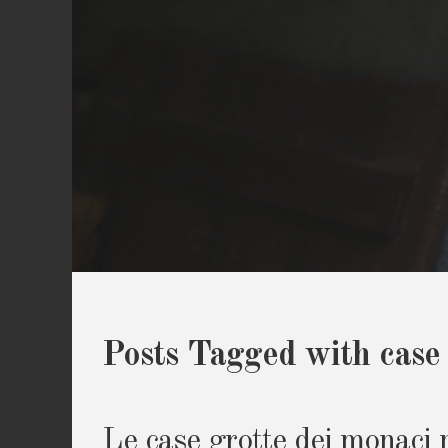
Posts Tagged with case 
Le case grotte dei monaci 