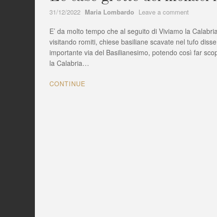
Author
on
31/12/2022
Maria Lombardo
Leave a comment
Le
E’ da molto tempo che al seguito di Viviamo la Calabria 
case
grotte
visitando romiti, chiese basiliane scavate nel tufo dis
dei
importante via del Basilianesimo, potendo così far scopr
monaci
la Calabria…
medioeval
a
CONTINUE
Zungri