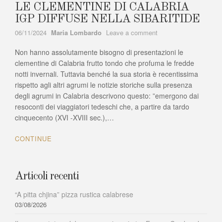
LE CLEMENTINE DI CALABRIA
IGP DIFFUSE NELLA SIBARITIDE
Author
on
06/11/2024
Maria Lombardo
Leave a comment
LE
Non hanno assolutamente bisogno di presentazioni le
CLEMENTINE
DI
clementine di Calabria frutto tondo che profuma le fredde
CALABRIA
notti invernali. Tuttavia benché la sua storia è recentissima
IGP
rispetto agli altri agrumi le notizie storiche sulla presenza
DIFFUSE
degli agrumi in Calabria descrivono questo: ”emergono dai
NELLA
resoconti dei viaggiatori tedeschi che, a partire da tardo
SIBARITIDE
cinquecento (XVI -XVIII sec.),…
CONTINUE
Articoli recenti
“A pitta chjina” pizza rustica calabrese
03/08/2026