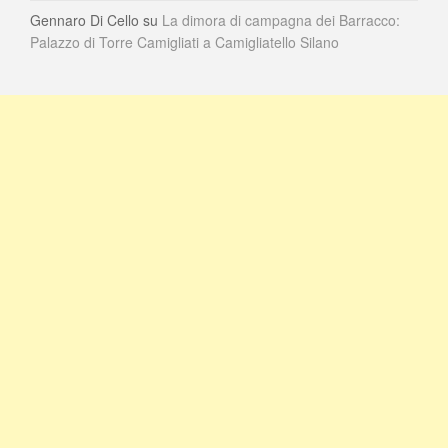
Gennaro Di Cello
su
La dimora di campagna dei Barracco:
Palazzo di Torre Camigliati a Camigliatello Silano