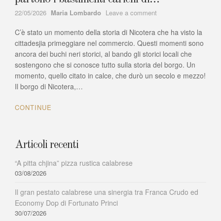
Author
on
22/05/2026
Maria Lombardo
Leave a comment
Nicotera:
C’è stato un momento della storia di Nicotera che ha visto la
Azienda
agricola
cittadesjia primeggiare nel commercio. Questi momenti sono
Ruffo…
ancora dei buchi neri storici, al bando gli storici locali che
partono
sostengono che si conosce tutto sulla storia del borgo. Un
i
momento, quello citato in calce, che durò un secolo e mezzo!
bastimenti
Il borgo di Nicotera,…
carichi
di…
CONTINUE
Articoli recenti
“A pitta chjina” pizza rustica calabrese
03/08/2026
Il gran pestato calabrese una sinergia tra Franca Crudo ed
Economy Dop di Fortunato Princi
30/07/2026