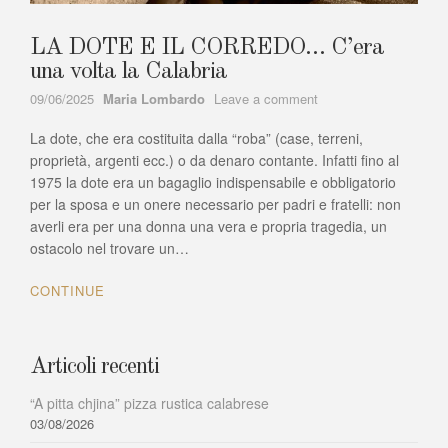
LA DOTE E IL CORREDO… C’era
una volta la Calabria
Author
on
09/06/2025
Maria Lombardo
Leave a comment
LA
La dote, che era costituita dalla “roba” (case, terreni,
DOTE
E
proprietà, argenti ecc.) o da denaro contante. Infatti fino al
IL
1975 la dote era un bagaglio indispensabile e obbligatorio
CORREDO…
per la sposa e un onere necessario per padri e fratelli: non
C’era
averli era per una donna una vera e propria tragedia, un
una
ostacolo nel trovare un…
volta
la
CONTINUE
Calabria
Articoli recenti
“A pitta chjina” pizza rustica calabrese
03/08/2026