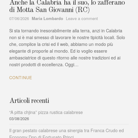
Anche la Calabria ha il suo, lo zafferano
di Motta San Giovanni (RC)
Author
on
07/06/2026
Maria Lombardo
Leave a comment
Anche
Si sta tornando inesorabilmente alla terra, anzi in Calabria
la
Calabria
non si è mai smesso di lavorare le nostre tipicità locali. Solo
ha
che, complice la crisi ed il web, abbiamo un modo più
il
elegante di proporle al mondo. Ed io voglio essere
suo,
ambasciatrice di questo ritorno alle nostre tradizioni ed ai
lo
nostri prodotti di eccellenza. Oggi…
zafferano
di
CONTINUE
Motta
San
Giovanni
(RC)
Articoli recenti
“A pitta chjina” pizza rustica calabrese
03/08/2026
Il gran pestato calabrese una sinergia tra Franca Crudo ed
Economy Dop di Fortunato Princi