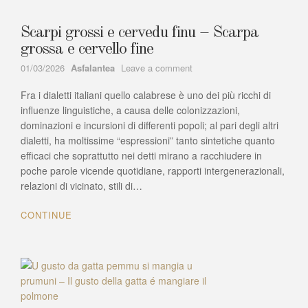
Scarpi grossi e cervedu finu – Scarpa
grossa e cervello fine
Author
on
01/03/2026
Asfalantea
Leave a comment
Scarpi
Fra i dialetti italiani quello calabrese è uno dei più ricchi di
grossi
e
influenze linguistiche, a causa delle colonizzazioni,
cervedu
dominazioni e incursioni di differenti popoli; al pari degli altri
finu
dialetti, ha moltissime “espressioni” tanto sintetiche quanto
–
efficaci che soprattutto nei detti mirano a racchiudere in
Scarpa
poche parole vicende quotidiane, rapporti intergenerazionali,
grossa
relazioni di vicinato, stili di…
e
cervello
CONTINUE
fine