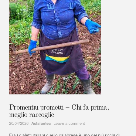
Promentìu prometti – Chi fa prima,
meglio raccoglie
Author
on
20/04/2026
Asfalantea
Leave a comment
Promentìu
Fra i dialetti italiani quello calabrese è uno dei più ricchi di
prometti