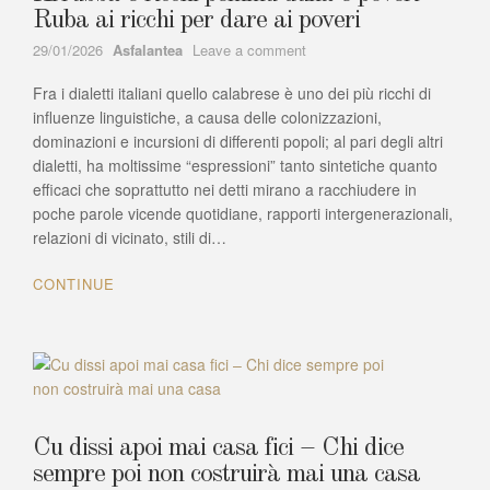
Ruba ai ricchi per dare ai poveri
Author
on
29/01/2026
Asfalantea
Leave a comment
Arrubba
Fra i dialetti italiani quello calabrese è uno dei più ricchi di
e
ricchi
influenze linguistiche, a causa delle colonizzazioni,
pemmu
dominazioni e incursioni di differenti popoli; al pari degli altri
duna
dialetti, ha moltissime “espressioni” tanto sintetiche quanto
e
efficaci che soprattutto nei detti mirano a racchiudere in
poveri
poche parole vicende quotidiane, rapporti intergenerazionali,
–
relazioni di vicinato, stili di…
Ruba
ai
CONTINUE
ricchi
per
dare
ai
poveri
Cu dissi apoi mai casa fici – Chi dice
sempre poi non costruirà mai una casa