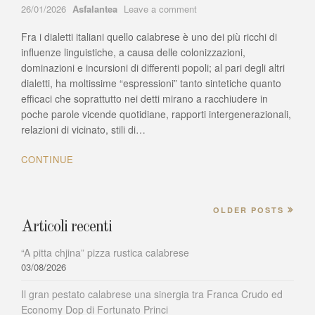
Author
on
26/01/2026
Asfalantea
Leave a comment
Cu
Fra i dialetti italiani quello calabrese è uno dei più ricchi di
dissi
apoi
influenze linguistiche, a causa delle colonizzazioni,
mai
dominazioni e incursioni di differenti popoli; al pari degli altri
casa
dialetti, ha moltissime “espressioni” tanto sintetiche quanto
fici
efficaci che soprattutto nei detti mirano a racchiudere in
–
poche parole vicende quotidiane, rapporti intergenerazionali,
Chi
relazioni di vicinato, stili di…
dice
sempre
CONTINUE
poi
non
costruirà
mai
OLDER POSTS
una
Articoli recenti
casa
“A pitta chjina” pizza rustica calabrese
03/08/2026
Il gran pestato calabrese una sinergia tra Franca Crudo ed
Economy Dop di Fortunato Princi