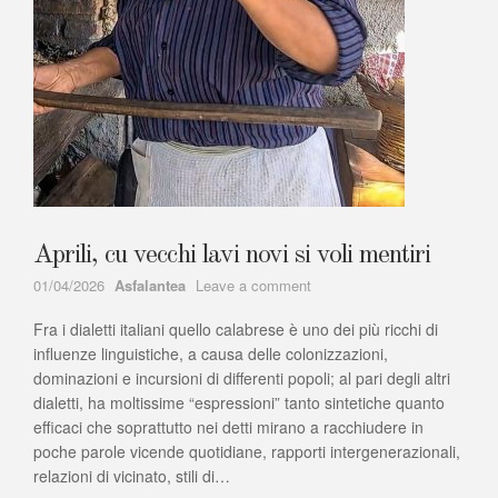
Aprili, cu vecchi lavi novi si voli mentiri
Author
on
01/04/2026
Asfalantea
Leave a comment
Aprili,
Fra i dialetti italiani quello calabrese è uno dei più ricchi di
cu
vecchi
influenze linguistiche, a causa delle colonizzazioni,
lavi
dominazioni e incursioni di differenti popoli; al pari degli altri
novi
dialetti, ha moltissime “espressioni” tanto sintetiche quanto
si
efficaci che soprattutto nei detti mirano a racchiudere in
voli
poche parole vicende quotidiane, rapporti intergenerazionali,
mentiri
relazioni di vicinato, stili di…