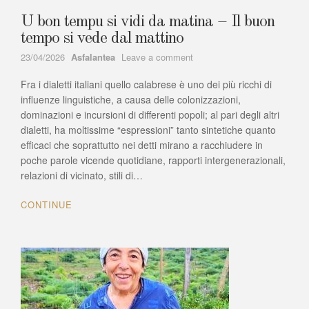
U bon tempu si vidi da matina – Il buon
tempo si vede dal mattino
Author
on
23/04/2026
Asfalantea
Leave a comment
U
Fra i dialetti italiani quello calabrese è uno dei più ricchi di
bon
tempu
influenze linguistiche, a causa delle colonizzazioni,
si
dominazioni e incursioni di differenti popoli; al pari degli altri
vidi
dialetti, ha moltissime “espressioni” tanto sintetiche quanto
da
efficaci che soprattutto nei detti mirano a racchiudere in
matina
poche parole vicende quotidiane, rapporti intergenerazionali,
–
relazioni di vicinato, stili di…
Il
buon
CONTINUE
tempo
si
vede
dal
mattino