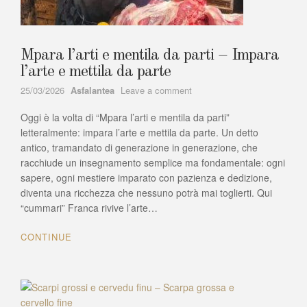
Mpara l’arti e mentila da parti – Impara
l’arte e mettila da parte
Author
on
25/03/2026
Asfalantea
Leave a comment
Mpara
Oggi è la volta di “Mpara l’arti e mentila da parti”
l’arti
e
letteralmente: impara l’arte e mettila da parte. Un detto
mentila
antico, tramandato di generazione in generazione, che
da
racchiude un insegnamento semplice ma fondamentale: ogni
parti
sapere, ogni mestiere imparato con pazienza e dedizione,
–
diventa una ricchezza che nessuno potrà mai toglierti. Qui
Impara
“cummari” Franca rivive l’arte…
l’arte
e
CONTINUE
mettila
da
parte