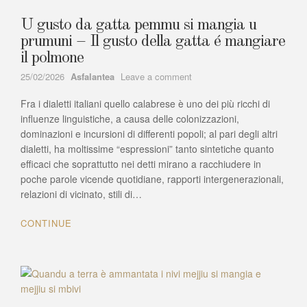
U gusto da gatta pemmu si mangia u
prumuni – Il gusto della gatta é mangiare
il polmone
Author
on
25/02/2026
Asfalantea
Leave a comment
U
Fra i dialetti italiani quello calabrese è uno dei più ricchi di
gusto
da
influenze linguistiche, a causa delle colonizzazioni,
gatta
dominazioni e incursioni di differenti popoli; al pari degli altri
pemmu
dialetti, ha moltissime “espressioni” tanto sintetiche quanto
si
efficaci che soprattutto nei detti mirano a racchiudere in
mangia
poche parole vicende quotidiane, rapporti intergenerazionali,
u
relazioni di vicinato, stili di…
prumuni
–
CONTINUE
Il
gusto
della
gatta
é
mangiare