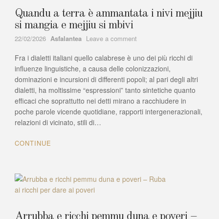
il
polmone
Quandu a terra è ammantata i nivi mejjiu
si mangia e mejjiu si mbivi
Author
on
22/02/2026
Asfalantea
Leave a comment
Quandu
Fra i dialetti italiani quello calabrese è uno dei più ricchi di
a
terra
influenze linguistiche, a causa delle colonizzazioni,
è
dominazioni e incursioni di differenti popoli; al pari degli altri
ammantata
dialetti, ha moltissime “espressioni” tanto sintetiche quanto
i
efficaci che soprattutto nei detti mirano a racchiudere in
nivi
poche parole vicende quotidiane, rapporti intergenerazionali,
mejjiu
relazioni di vicinato, stili di…
si
mangia
CONTINUE
e
mejjiu
si
mbivi
Arrubba e ricchi pemmu duna e poveri –