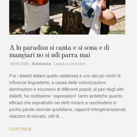
A lu paradisu si canta e si sona e di
mangiari no si ndi parra mai
Author
on
19/06/2026
Asfalantea
Leave a comment
A
Fra i dialetti italiani quello calabrese è uno dei più ricchi di
lu
paradisu
influenze linguistiche, a causa delle colonizzazioni,
si
dominazioni e incursioni di differenti popoli; al pari degli altri
canta
dialetti, ha moltissime “espressioni” tanto sintetiche quanto
e
efficaci che soprattutto nei detti mirano a racchiudere in
si
poche parole vicende quotidiane, rapporti intergenerazionali,
sona
relazioni di vicinato, stili di…
e
di
CONTINUE
mangiari
no