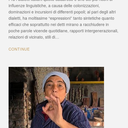
–
influenze linguistiche, a causa delle colonizzazioni,
Chi
dominazioni e incursioni di differenti popoli; al pari degli altri
fa
dialetti, ha moltissime “espressioni” tanto sintetiche quanto
prima,
efficaci che soprattutto nei detti mirano a racchiudere in
meglio
poche parole vicende quotidiane, rapporti intergenerazionali,
raccoglie
relazioni di vicinato, stili di…
CONTINUE