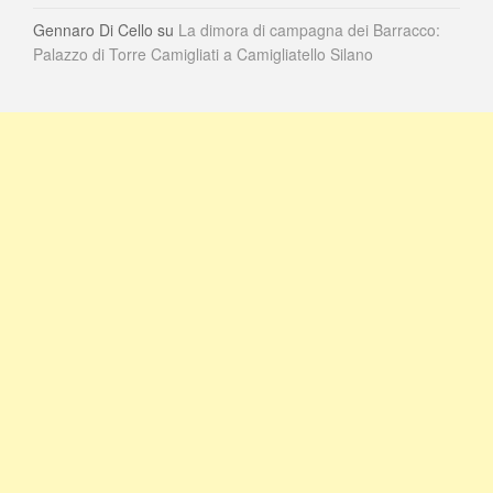
Gennaro Di Cello
su
La dimora di campagna dei Barracco:
Palazzo di Torre Camigliati a Camigliatello Silano