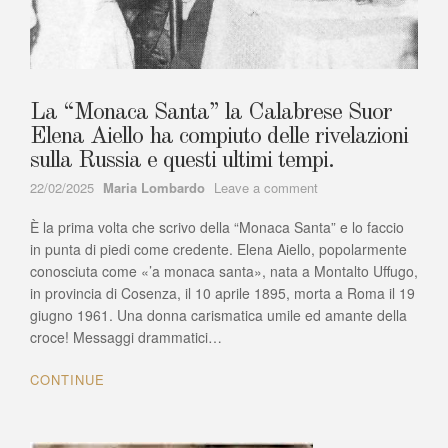
La “Monaca Santa” la Calabrese Suor
Elena Aiello ha compiuto delle rivelazioni
sulla Russia e questi ultimi tempi.
Author
on
22/02/2025
Maria Lombardo
Leave a comment
La
È la prima volta che scrivo della “Monaca Santa” e lo faccio
“Monaca
Santa”
in punta di piedi come credente. Elena Aiello, popolarmente
la
conosciuta come «’a monaca santa», nata a Montalto Uffugo,
Calabrese
in provincia di Cosenza, il 10 aprile 1895, morta a Roma il 19
Suor
giugno 1961. Una donna carismatica umile ed amante della
Elena
croce! Messaggi drammatici…
Aiello
ha
CONTINUE
compiuto
delle
rivelazioni
sulla