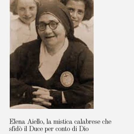
Russia
e
questi
ultimi
tempi.
Elena Aiello, la mistica calabrese che
sfidò il Duce per conto di Dio