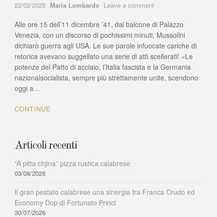
Author
on
22/02/2025
Maria Lombardo
Leave a comment
Elena
Alle ore 15 dell’11 dicembre ’41, dal balcone di Palazzo
Aiello,
la
Venezia, con un discorso di pochissimi minuti, Mussolini
mistica
dichiarò guerra agli USA. Le sue parole infuocate cariche di
calabrese
retorica avevano suggellato una serie di atti scellerati! «Le
che
potenze del Patto di acciaio, l’Italia fascista e la Germania
sfidò
nazionalsocialista, sempre più strettamente unite, scendono
il
oggi a…
Duce
per
CONTINUE
conto
di
Dio
Articoli recenti
“A pitta chjina” pizza rustica calabrese
03/08/2026
Il gran pestato calabrese una sinergia tra Franca Crudo ed
Economy Dop di Fortunato Princi
30/07/2026