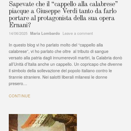
Sapevate che il “cappello alla calabrese”
piacque a Giuseppe Verdi tanto da farlo
portare al protagonista della sua opera
Ernani?
Author
on
14/06/2025
Maria Lombardo
Leave a comment
Sapevate
In questo blog vi ho parlato molto del “cappello alla
che
il
calabrese”, vi ho parlato che oltre al tributo di sangue
“cappello
versato alla patria dagli innumerevoli martiri, la Calabria donò
alla
all’Unità d’Italia anche un cappello. Un copricapo che divenne
calabrese”
il simbolo della sollevazione del popolo italiano contro le
piacque
tirannie straniere. Nei salotti liberali milanesi le donne
a
presero…
Giuseppe
Verdi
CONTINUE
tanto
da
farlo
portare
al
protagonista