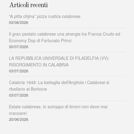
portare
Articoli recenti
al
protagonista
“A pitta chjina” pizza rustica calabrese
della
03/08/2026
sua
opera
Il gran pestato calabrese una sinergia tra Franca Crudo ed
Ernani?
Economy Dop di Fortunato Princi
30/07/2026
LA REPUBBLICA UNIVERSALE DI FILADELFIA (VV):
RISORGIMENTO IN CALABRIA
03/07/2026
Calabria 1848: La battaglia dell’Angitola i Calabresi si
ribellano ai Borbone
03/07/2026
Estate calabrese, lo sciroppo di limoni non deve mai
mancare!
20/06/2026