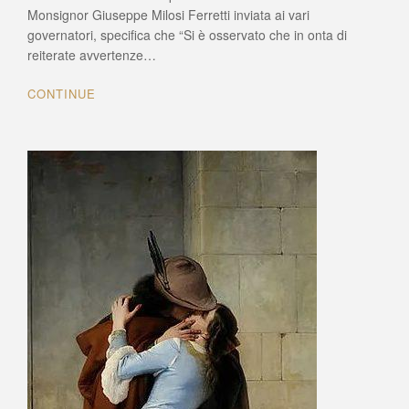
polizie
Monsignor Giuseppe Milosi Ferretti inviata ai vari
austriache,
governatori, specifica che “Si è osservato che in onta di
papaline
reiterate avvertenze…
e
borboniche
CONTINUE