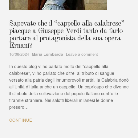
Sapevate che il “cappello alla calabrese”
piacque a Giuseppe Verdi tanto da farlo
portare al protagonista della sua opera
Ernani?
Author
on
10/06/2024
Maria Lombardo
Leave a comment
Sapevate
In questo blog vi ho parlato molto del “cappello alla
che
il
calabrese”, vi ho parlato che oltre al tributo di sangue
“cappello
versato alla patria dagli innumerevoli martiri, la Calabria donò
alla
all’Unità d’Italia anche un cappello. Un copricapo che divenne
calabrese”
il simbolo della sollevazione del popolo italiano contro le
piacque
tirannie straniere. Nei salotti liberali milanesi le donne
a
presero…
Giuseppe
Verdi
CONTINUE
tanto
da
farlo