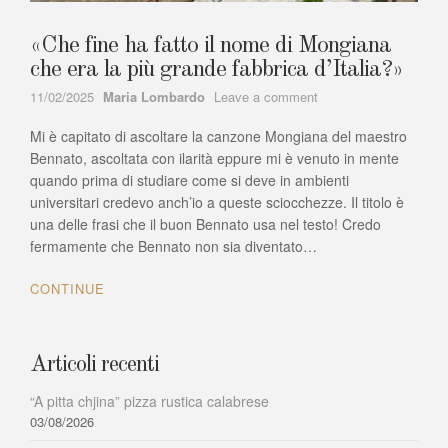
«Che fine ha fatto il nome di Mongiana
che era la più grande fabbrica d’Italia?»
Author
on
11/02/2025
Maria Lombardo
Leave a comment
«Che
Mi è capitato di ascoltare la canzone Mongiana del maestro
fine
ha
Bennato, ascoltata con ilarità eppure mi è venuto in mente
fatto
quando prima di studiare come si deve in ambienti
il
universitari credevo anch’io a queste sciocchezze. Il titolo è
nome
una delle frasi che il buon Bennato usa nel testo! Credo
di
fermamente che Bennato non sia diventato…
Mongiana
che
CONTINUE
era
la
più
grande
Articoli recenti
fabbrica
d’Italia?»
“A pitta chjina” pizza rustica calabrese
03/08/2026