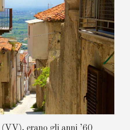
 (VV), erano gli anni ’60