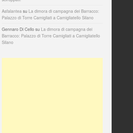
Asfalantea
su
La dimora di campagna dei Barracco:
Palazzo di Torre Camigliati a Camigliatello Silano
Gennaro Di Cello
su
La dimora di campagna dei
Barracco: Palazzo di Torre Camigliati a Camigliatello
Silano