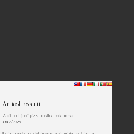
Articoli recenti
“A pitta chjina” pizza rustica calabrese
03/08/2026
Il gran pestato calabrese una sinergia tra Franca