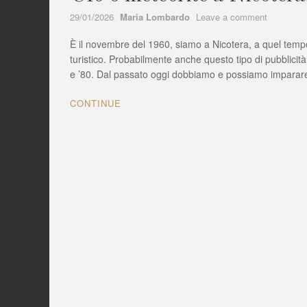
Author
on
29/01/2026
Maria Lombardo
Leave a comment
Ufo
È il novembre del 1960, siamo a Nicotera, a quel tempo
o
meteorite
turistico. Probabilmente anche questo tipo di pubblicità 
a
e ’80. Dal passato oggi dobbiamo e possiamo imparare
Nicotera
(VV),
CONTINUE
erano
gli
anni
’60