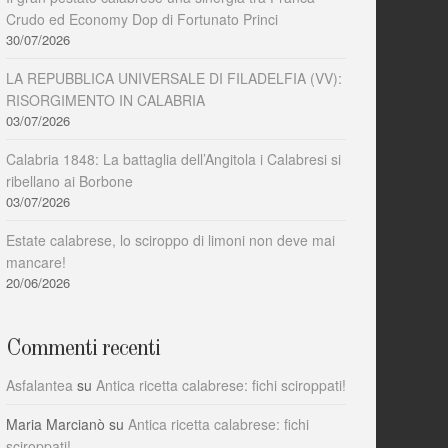
Crudo ed Economy Dop di Fortunato Princi
30/07/2026
LA REPUBBLICA UNIVERSALE DI FILADELFIA (VV):
RISORGIMENTO IN CALABRIA
03/07/2026
Calabria 1848: La battaglia dell’Angitola i Calabresi si
ribellano ai Borbone
03/07/2026
Estate calabrese, lo sciroppo di limoni non deve mai
mancare!
20/06/2026
Commenti recenti
Asfalantea
su
Antica ricetta calabrese: fichi sciroppati!
Maria Marcianò
su
Antica ricetta calabrese: fichi
sciroppati!