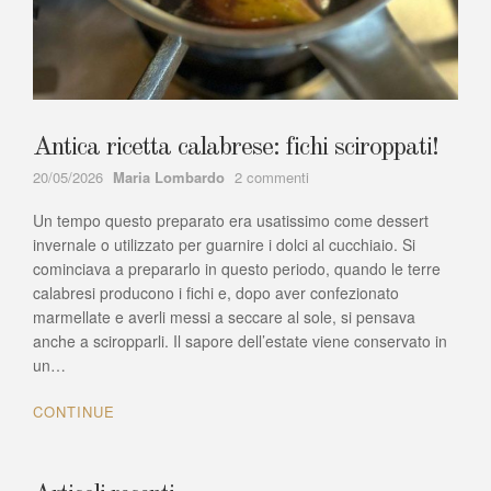
Antica ricetta calabrese: fichi sciroppati!
Author
su
20/05/2026
Maria Lombardo
2 commenti
Antica
Un tempo questo preparato era usatissimo come dessert
ricetta
calabrese:
invernale o utilizzato per guarnire i dolci al cucchiaio. Si
fichi
cominciava a prepararlo in questo periodo, quando le terre
sciroppati!
calabresi producono i fichi e, dopo aver confezionato
marmellate e averli messi a seccare al sole, si pensava
anche a sciropparli. Il sapore dell’estate viene conservato in
un…
CONTINUE