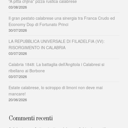
“A pitta chjina” pizza rustica calabrese
saranno
03/08/2026
Il gran pestato calabrese una sinergia tra Franca Crudo ed
Economy Dop di Fortunato Princi
30/07/2026
LA REPUBBLICA UNIVERSALE DI FILADELFIA (VV):
RISORGIMENTO IN CALABRIA
03/07/2026
Calabria 1848: La battaglia dell’Angitola i Calabresi si
ribellano ai Borbone
03/07/2026
Estate calabrese, lo sciroppo di limoni non deve mai
mancare!
20/06/2026
Commenti recenti