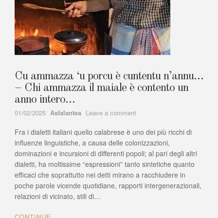
Cu ammazza ‘u porcu è cuntentu n’annu…
– Chi ammazza il maiale è contento un
anno intero…
Author
on
01/02/2025
Asfalantea
Leave a comment
Cu
Fra i dialetti italiani quello calabrese è uno dei più ricchi di
ammazza
‘u
influenze linguistiche, a causa delle colonizzazioni,
porcu
dominazioni e incursioni di differenti popoli; al pari degli altri
è
dialetti, ha moltissime “espressioni” tanto sintetiche quanto
cuntentu
efficaci che soprattutto nei detti mirano a racchiudere in
n’annu…
poche parole vicende quotidiane, rapporti intergenerazionali,
–
relazioni di vicinato, stili di…
Chi
ammazza
CONTINUE