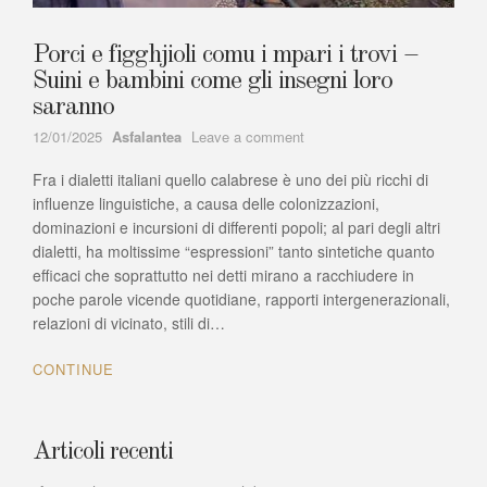
Porci e figghjioli comu i mpari i trovi –
Suini e bambini come gli insegni loro
saranno
Author
on
12/01/2025
Asfalantea
Leave a comment
Porci
Fra i dialetti italiani quello calabrese è uno dei più ricchi di
e
figghjioli
influenze linguistiche, a causa delle colonizzazioni,
comu
dominazioni e incursioni di differenti popoli; al pari degli altri
i
dialetti, ha moltissime “espressioni” tanto sintetiche quanto
mpari
efficaci che soprattutto nei detti mirano a racchiudere in
i
poche parole vicende quotidiane, rapporti intergenerazionali,
trovi
relazioni di vicinato, stili di…
–
Suini
CONTINUE
e
bambini
come
gli
Articoli recenti
insegni
loro