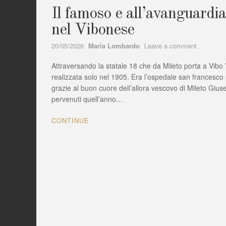
Il famoso e all’avanguardi
nel Vibonese
Author
on
20/05/2026
Maria Lombardo
Leave a comment
Il
Attraversando la statale 18 che da Mileto porta a Vibo 
famoso
e
realizzata solo nel 1905. Era l’ospedale san francesco s
all’avangu
grazie al buon cuore dell’allora vescovo di Mileto Giuse
Sanatorio
pervenuti quell’anno…
antimalari
di
CONTINUE
Nao
nel
Vibonese