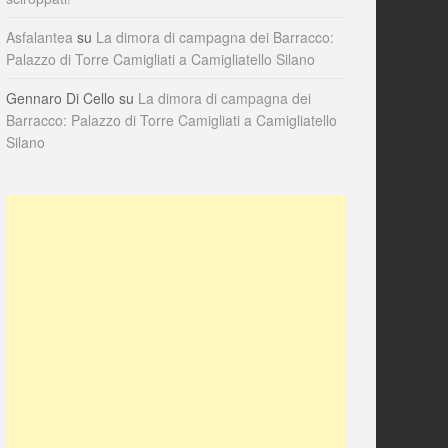
Asfalantea
su
La dimora di campagna dei Barracco:
Palazzo di Torre Camigliati a Camigliatello Silano
Gennaro Di Cello
su
La dimora di campagna dei
Barracco: Palazzo di Torre Camigliati a Camigliatello
Silano