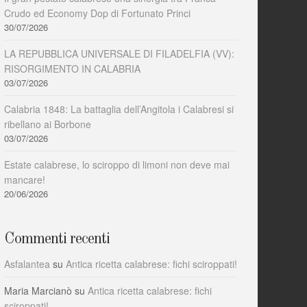
Crudo ed Economy Dop di Fortunato Princi
30/07/2026
LA REPUBBLICA UNIVERSALE DI FILADELFIA (VV):
RISORGIMENTO IN CALABRIA
03/07/2026
Calabria 1848: La battaglia dell’Angitola i Calabresi si
ribellano ai Borbone
03/07/2026
Estate calabrese, lo sciroppo di limoni non deve mai
mancare!
20/06/2026
Commenti recenti
Asfalantea
su
Antica ricetta calabrese: fichi sciroppati!
Maria Marcianò
su
Antica ricetta calabrese: fichi
sciroppati!