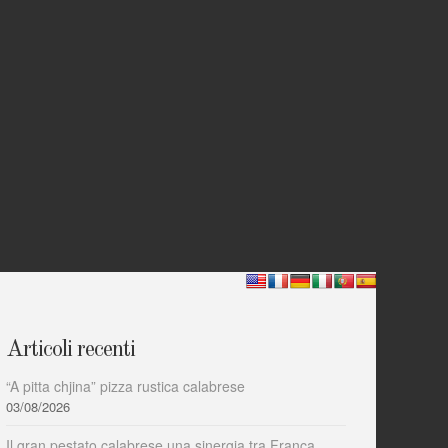
Articoli recenti
“A pitta chjina” pizza rustica calabrese
03/08/2026
Il gran pestato calabrese una sinergia tra Franca