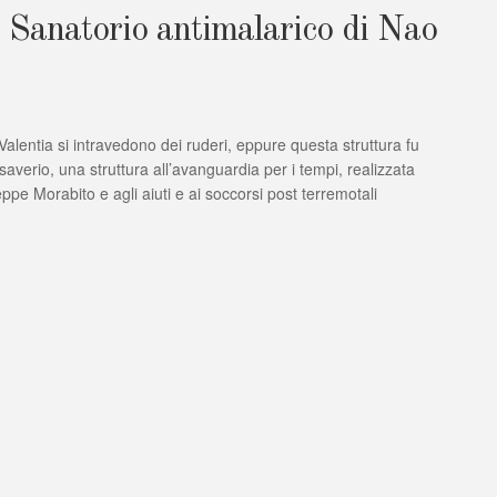
a Sanatorio antimalarico di Nao
Valentia si intravedono dei ruderi, eppure questa struttura fu
averio, una struttura all’avanguardia per i tempi, realizzata
ardia
ppe Morabito e agli aiuti e ai soccorsi post terremotali
co