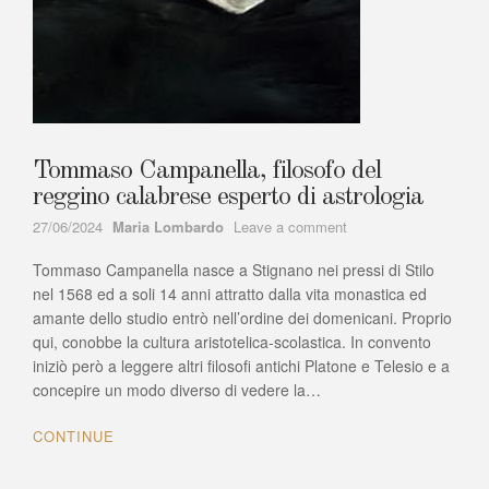
Tommaso Campanella, filosofo del
reggino calabrese esperto di astrologia
Author
on
27/06/2024
Maria Lombardo
Leave a comment
Tommaso
Tommaso Campanella nasce a Stignano nei pressi di Stilo
Campanella,
filosofo
nel 1568 ed a soli 14 anni attratto dalla vita monastica ed
del
amante dello studio entrò nell’ordine dei domenicani. Proprio
reggino
qui, conobbe la cultura aristotelica-scolastica. In convento
calabrese
iniziò però a leggere altri filosofi antichi Platone e Telesio e a
esperto
concepire un modo diverso di vedere la…
di
astrologia
CONTINUE