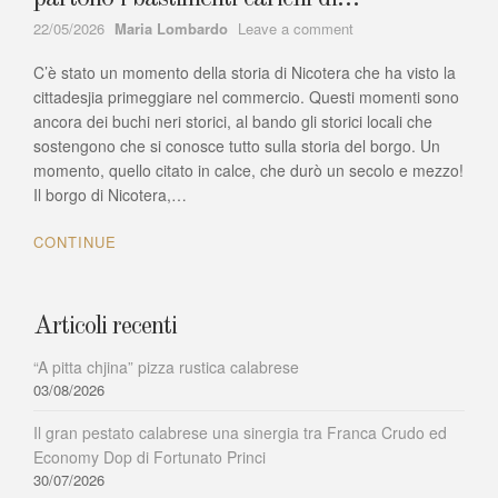
Author
on
22/05/2026
Maria Lombardo
Leave a comment
Nicotera:
C’è stato un momento della storia di Nicotera che ha visto la
Azienda
agricola
cittadesjia primeggiare nel commercio. Questi momenti sono
Ruffo…
ancora dei buchi neri storici, al bando gli storici locali che
partono
sostengono che si conosce tutto sulla storia del borgo. Un
i
momento, quello citato in calce, che durò un secolo e mezzo!
bastimenti
Il borgo di Nicotera,…
carichi
di…
CONTINUE
Articoli recenti
“A pitta chjina” pizza rustica calabrese
03/08/2026
Il gran pestato calabrese una sinergia tra Franca Crudo ed
Economy Dop di Fortunato Princi
30/07/2026