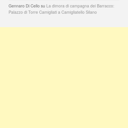
Gennaro Di Cello
su
La dimora di campagna dei Barracco:
Palazzo di Torre Camigliati a Camigliatello Silano