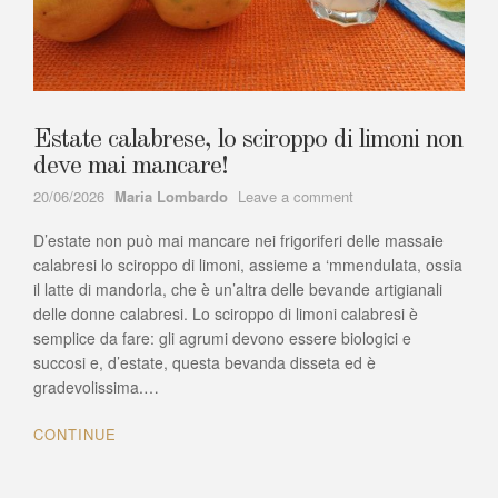
Estate calabrese, lo sciroppo di limoni non
deve mai mancare!
Author
on
20/06/2026
Maria Lombardo
Leave a comment
Estate
D’estate non può mai mancare nei frigoriferi delle massaie
calabrese,
lo
calabresi lo sciroppo di limoni, assieme a ‘mmendulata, ossia
sciroppo
il latte di mandorla, che è un’altra delle bevande artigianali
di
delle donne calabresi. Lo sciroppo di limoni calabresi è
limoni
semplice da fare: gli agrumi devono essere biologici e
non
succosi e, d’estate, questa bevanda disseta ed è
deve
gradevolissima.…
mai
mancare!
CONTINUE