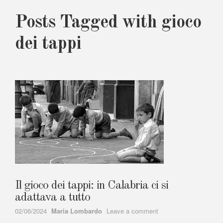
Posts Tagged with gioco
dei tappi
Il gioco dei tappi: in Calabria ci si
adattava a tutto
Author
on
02/06/2024
Maria Lombardo
Leave a comment
Il