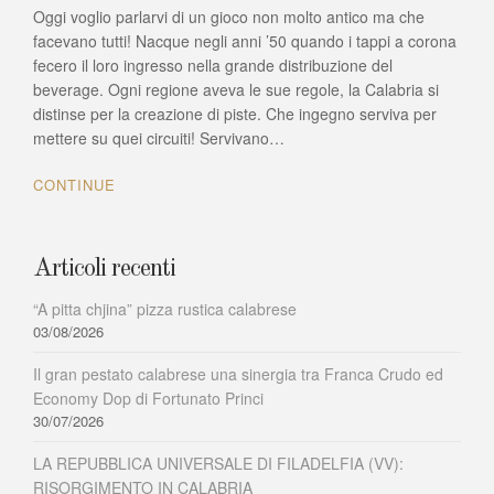
Oggi voglio parlarvi di un gioco non molto antico ma che
gioco
dei
facevano tutti! Nacque negli anni ’50 quando i tappi a corona
tappi:
fecero il loro ingresso nella grande distribuzione del
in
beverage. Ogni regione aveva le sue regole, la Calabria si
Calabria
distinse per la creazione di piste. Che ingegno serviva per
ci
mettere su quei circuiti! Servivano…
si
adattava
CONTINUE
a
tutto
Articoli recenti
“A pitta chjina” pizza rustica calabrese
03/08/2026
Il gran pestato calabrese una sinergia tra Franca Crudo ed
Economy Dop di Fortunato Princi
30/07/2026
LA REPUBBLICA UNIVERSALE DI FILADELFIA (VV):
RISORGIMENTO IN CALABRIA