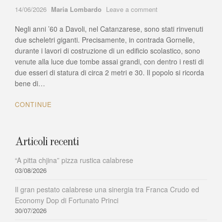
Author
on
14/06/2026
Maria Lombardo
Leave a comment
CALABRIA
Negli anni ’60 a Davoli, nel Catanzarese, sono stati rinvenuti
TERRA
DI
due scheletri giganti. Precisamente, in contrada Gornelle,
GIGANTI?
durante i lavori di costruzione di un edificio scolastico, sono
SCOPRIAMOLO
venute alla luce due tombe assai grandi, con dentro i resti di
INSIEME!
due esseri di statura di circa 2 metri e 30. Il popolo si ricorda
bene di…
CONTINUE
Articoli recenti
“A pitta chjina” pizza rustica calabrese
03/08/2026
Il gran pestato calabrese una sinergia tra Franca Crudo ed
Economy Dop di Fortunato Princi
30/07/2026