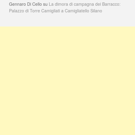
Gennaro Di Cello
su
La dimora di campagna dei Barracco:
Palazzo di Torre Camigliati a Camigliatello Silano