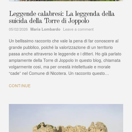
Leggende calabresi: La leggenda della
suicida della Torre di Joppolo
Author
on
05/02/2026
Maria Lombardo
Leave a comment
Leggende
Un bellissimo racconto che vale la pena di far conoscere al
calabresi:
La
grande pubblico, poiché la valorizzazione di un territorio
leggenda
passa anche attraverso le leggende e i ditteri. Ho già parlato
della
ampiamente della Torre di Joppolo in questo blog, chiamata
suicida
volgarmente così, ma per onestà intellettuale e morale
della
“cade” nel Comune di Nicotera. Un racconto questo…
Torre
di
CONTINUE
Joppolo