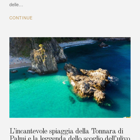
gallina
delle…
dalle
uova
CONTINUE
d’oro
L’incantevole spiaggia della Tonnara di
Palmi e la leggenda dello scoglio dell’ulivo