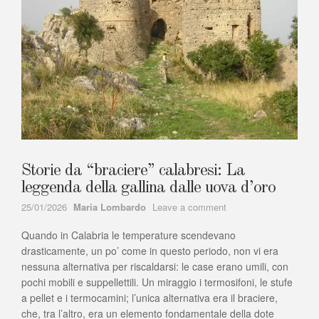
Storie da “braciere” calabresi: La
leggenda della gallina dalle uova d’oro
Author
on
25/01/2026
Maria Lombardo
Leave a comment
Storie
Quando in Calabria le temperature scendevano
da
“braciere”
drasticamente, un po’ come in questo periodo, non vi era
calabresi:
nessuna alternativa per riscaldarsi: le case erano umili, con
La
pochi mobili e suppellettili. Un miraggio i termosifoni, le stufe
leggenda
a pellet e i termocamini; l’unica alternativa era il braciere,
della
che, tra l’altro, era un elemento fondamentale della dote