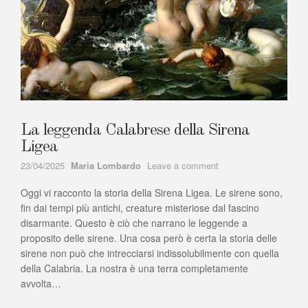
La leggenda Calabrese della Sirena
Ligea
Author
on
23/04/2025
Maria Lombardo
Leave a comment
La
Oggi vi racconto la storia della Sirena Ligea. Le sirene sono,
leggenda
Calabrese
fin dai tempi più antichi, creature misteriose dal fascino
della
disarmante. Questo è ciò che narrano le leggende a
Sirena
proposito delle sirene. Una cosa però è certa la storia delle
Ligea
sirene non può che intrecciarsi indissolubilmente con quella
della Calabria. La nostra è una terra completamente
avvolta…