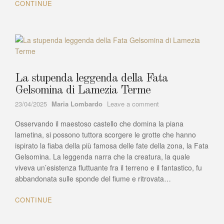
CONTINUE
La stupenda leggenda della Fata
Gelsomina di Lamezia Terme
Author
on
23/04/2025
Maria Lombardo
Leave a comment
La
Osservando il maestoso castello che domina la piana
stupenda
leggenda
lametina, si possono tuttora scorgere le grotte che hanno
della
ispirato la fiaba della più famosa delle fate della zona, la Fata
Fata
Gelsomina. La leggenda narra che la creatura, la quale
Gelsomina
viveva un’esistenza fluttuante fra il terreno e il fantastico, fu
di
abbandonata sulle sponde del fiume e ritrovata…
Lamezia
Terme
CONTINUE