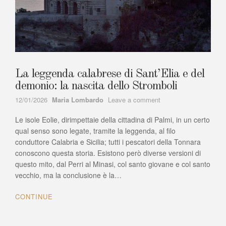
La leggenda calabrese di Sant’Elia e del
demonio: la nascita dello Stromboli
Author
on
12/01/2026
Maria Lombardo
Leave a comment
La
Le isole Eolie, dirimpettaie della cittadina di Palmi, in un certo
leggenda
calabrese
qual senso sono legate, tramite la leggenda, al filo
di
conduttore Calabria e Sicilia; tutti i pescatori della Tonnara
Sant’Elia
conoscono questa storia. Esistono però diverse versioni di
e
questo mito, dal Perri al Minasi, col santo giovane e col santo
del
vecchio, ma la conclusione è la…
demonio:
la
CONTINUE
nascita
dello
Stromboli