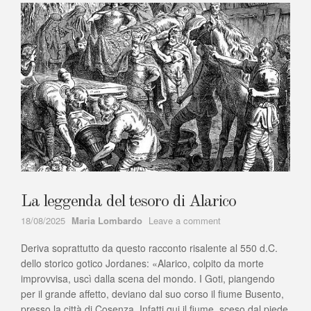
La leggenda del tesoro di Alarico
Author
on
18/08/2025
Maria Lombardo
Leave a comment
La
Deriva soprattutto da questo racconto risalente al 550 d.C.
leggenda
del
dello storico gotico Jordanes: «Alarico, colpito da morte
tesoro
improvvisa, uscì dalla scena del mondo. I Goti, piangendo
di
per il grande affetto, deviano dal suo corso il fiume Busento,
Alarico
presso la città di Cosenza. Infatti qui il fiume, sceso dal piede