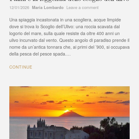
Author
on
12/01/2026
Maria Lombardo
Leave a comment
L’incantevole
Una spiaggia incastonata in una scogliera, acque limpide
spiaggia
della
dove si trova lo Scoglio dell’Ulivo: una roccia scavata dal
Tonnara
logorio del mare, sulla quale resiste da oltre 400 anni un
di
ulivo incurvato dal vento. Questo angolo di paradiso prende il
Palmi
nome da un’antica tonnara che, ai primi del ’900, si occupava
e
della pesca del pesce spada.…
la
leggenda
CONTINUE
dello
scoglio
dell’ulivo