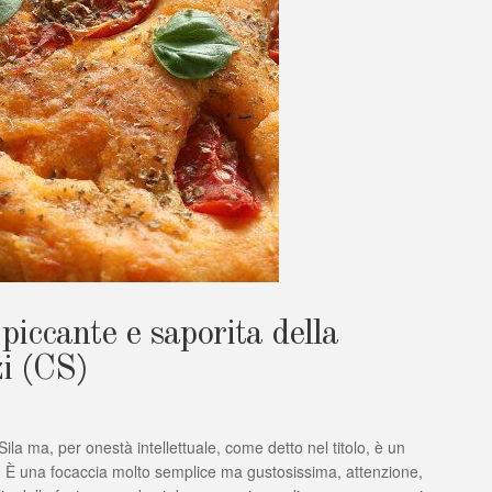
piccante e saporita della
zi (CS)
a”,
ila ma, per onestà intellettuale, come detto nel titolo, è un
no. È una focaccia molto semplice ma gustosissima, attenzione,