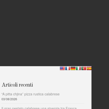
Articoli recenti
“A pitta chjina” pizza rustica calabrese
03/08/2026
Il gran pestato calabrese una sinergia tra Franca