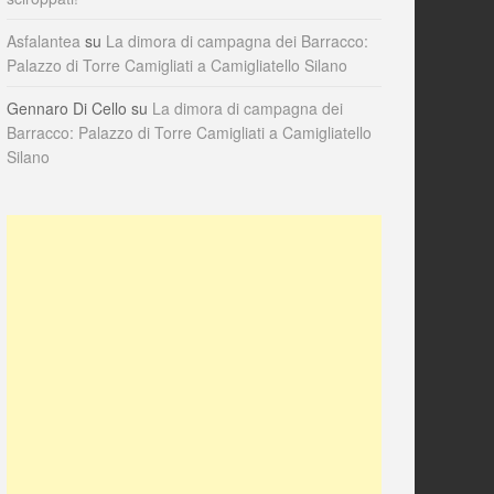
Asfalantea
su
La dimora di campagna dei Barracco:
Palazzo di Torre Camigliati a Camigliatello Silano
Gennaro Di Cello
su
La dimora di campagna dei
Barracco: Palazzo di Torre Camigliati a Camigliatello
Silano