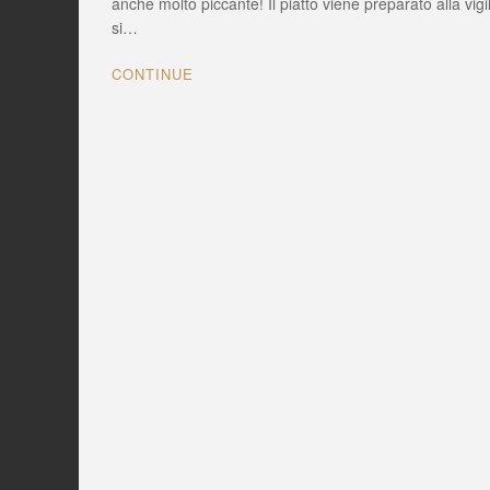
anche molto piccante! Il piatto viene preparato alla vi
e
si…
saporita
della
CONTINUE
tradizione
culinaria
di
Luzzi
(CS)