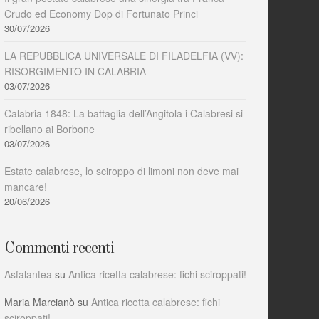
Crudo ed Economy Dop di Fortunato Princi
30/07/2026
LA REPUBBLICA UNIVERSALE DI FILADELFIA (VV):
RISORGIMENTO IN CALABRIA
03/07/2026
Calabria 1848: La battaglia dell’Angitola i Calabresi si
ribellano ai Borbone
03/07/2026
Estate calabrese, lo sciroppo di limoni non deve mai
mancare!
20/06/2026
Commenti recenti
Asfalantea
su
Antica ricetta calabrese: fichi sciroppati!
Maria Marcianò
su
Antica ricetta calabrese: fichi
sciroppati!