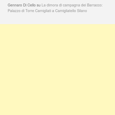
Gennaro Di Cello
su
La dimora di campagna dei Barracco:
Palazzo di Torre Camigliati a Camigliatello Silano