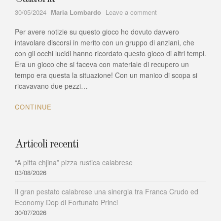
Author
on
30/05/2024
Maria Lombardo
Leave a comment
“U
Per avere notizie su questo gioco ho dovuto davvero
spizzingulu”
–
intavolare discorsi in merito con un gruppo di anziani, che
La
con gli occhi lucidi hanno ricordato questo gioco di altri tempi.
Lippa
Era un gioco che si faceva con materiale di recupero un
assieme
tempo era questa la situazione! Con un manico di scopa si
al
ricavavano due pezzi…
pirrocciulu
uno
CONTINUE
dei
giochi
più
antichi
Articoli recenti
di
Calabria
“A pitta chjina” pizza rustica calabrese
03/08/2026
Il gran pestato calabrese una sinergia tra Franca Crudo ed
Economy Dop di Fortunato Princi
30/07/2026