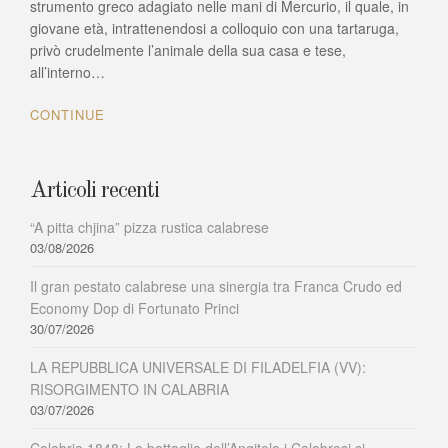
strumento greco adagiato nelle mani di Mercurio, il quale, in
antico
giovane età, intrattenendosi a colloquio con una tartaruga,
di
privò crudelmente l’animale della sua casa e tese,
Monte
all’interno…
Poro
CONTINUE
Articoli recenti
“A pitta chjina” pizza rustica calabrese
03/08/2026
Il gran pestato calabrese una sinergia tra Franca Crudo ed
Economy Dop di Fortunato Princi
30/07/2026
LA REPUBBLICA UNIVERSALE DI FILADELFIA (VV):
RISORGIMENTO IN CALABRIA
03/07/2026
Calabria 1848: La battaglia dell’Angitola i Calabresi si