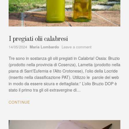
I pregiati olii calabresi
Author
on
14/05/2024
Maria Lombardo
Leave a comment
I
Tre sono in sostanza gli olii pregiati in Calabria! Ossia: Bruzio
pregiati
olii
(prodotto nella provincia di Cosenza), Lametia (prodotto nella
calabresi
piana di Sant’Eufemia e l’Alto Crotonese), l’olio della Locride
(inserito nella classificazione PAT). Utilizzo le parole del web
in modo da essere sicura e dettagliata:” L’olio Bruzio DOP è
stato il primo tra gli oli extravergine di…
CONTINUE