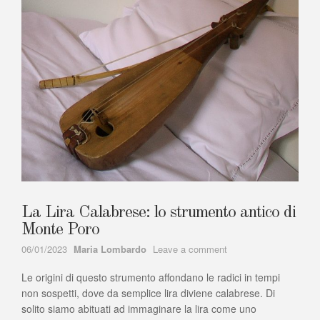
La Lira Calabrese: lo strumento antico di
Monte Poro
Author
on
06/01/2023
Maria Lombardo
Leave a comment
La
Le origini di questo strumento affondano le radici in tempi
Lira
Calabrese:
non sospetti, dove da semplice lira diviene calabrese. Di
lo
solito siamo abituati ad immaginare la lira come uno
strumento