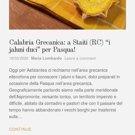
Calabria Grecanica: a Staiti (RC) “i
jaluni duci” per Pasqua!
Author
on
16/03/2026
Maria Lombardo
Leave a comment
Calabria
Oggi per Asfalantea ci rechiamo nell’area grecanica
Grecanica:
a
ellenofona per conoscere i jaluni o fiauni, dolci preparati in
Staiti
occasione della Pasqua nell’area grecanica.
(RC)
Geograficamente parlando siamo nella parte meridionale
“i
dell’Aspromonte, versante ionico, un territorio impervio e
jaluni
difficile, abitato da contadini e pastori che con il passare del
duci”
tempo hanno abbandonato i vecchi borghi per trasferirsi
per
sulla…
Pasqua!
CONTINUE