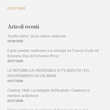
a
CONTINUE
Capo
Rizzuto
(KR)
Articoli recenti
“A pitta chjina” pizza rustica calabrese
03/08/2026
Il gran pestato calabrese una sinergia tra Franca Crudo ed
Economy Dop di Fortunato Princi
30/07/2026
LA REPUBBLICA UNIVERSALE DI FILADELFIA (VV):
RISORGIMENTO IN CALABRIA
03/07/2026
Calabria 1848: La battaglia dell’Angitola i Calabresi si
ribellano ai Borbone
03/07/2026