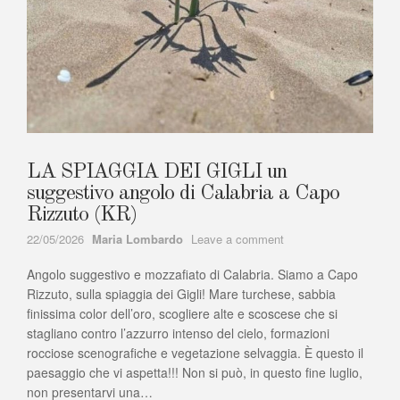
LA SPIAGGIA DEI GIGLI un
suggestivo angolo di Calabria a Capo
Rizzuto (KR)
Author
on
22/05/2026
Maria Lombardo
Leave a comment
LA
Angolo suggestivo e mozzafiato di Calabria. Siamo a Capo
SPIAGGIA
DEI
Rizzuto, sulla spiaggia dei Gigli! Mare turchese, sabbia
GIGLI
finissima color dell’oro, scogliere alte e scoscese che si
un
stagliano contro l’azzurro intenso del cielo, formazioni
suggestivo
rocciose scenografiche e vegetazione selvaggia. È questo il
angolo
paesaggio che vi aspetta!!! Non si può, in questo fine luglio,
di
non presentarvi una…
Calabria