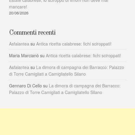
Estate calabrese, lo sciroppo di limoni non deve mai
mancare!
20/06/2026
Commenti recenti
Asfalantea
su
Antica ricetta calabrese: fichi sciroppati!
Maria Marcianò
su
Antica ricetta calabrese: fichi sciroppati!
Asfalantea
su
La dimora di campagna dei Barracco: Palazzo
di Torre Camigliati a Camigliatello Silano
Gennaro Di Cello
su
La dimora di campagna dei Barracco:
Palazzo di Torre Camigliati a Camigliatello Silano