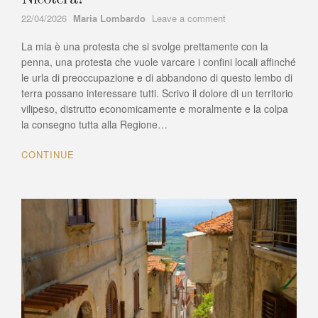
Author
on
22/04/2026
Maria Lombardo
Leave a comment
C’erano
La mia è una protesta che si svolge prettamente con la
una
volta
penna, una protesta che vuole varcare i confini locali affinché
i
le urla di preoccupazione e di abbandono di questo lembo di
bagnanti
terra possano interessare tutti. Scrivo il dolore di un territorio
a
vilipeso, distrutto economicamente e moralmente e la colpa
Marina
la consegno tutta alla Regione…
di
Nicotera!
CONTINUE