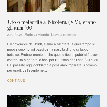
Ufo o meteorite a Nicotera (VV), erano
gli anni ’60
Author
on
29/01/2026
Maria Lombardo
Leave a comment
Ufo
È il novembre del 1960, siamo a Nicotera, a quel tempo si
o
meteorite
muovevano i primi passi per la nascita di uno sviluppo
a
turistico. Probabilmente anche questo tipo di pubblicità aveva
Nicotera
contribuito a gettare le basi per il turismo degli anni ’70 e ’80.
(VV),
Dal passato oggi dobbiamo e possiamo imparare. Andiamo
erano
per gradi, dell’evento ne…
gli
anni
CONTINUE
’60