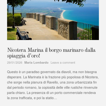
Nicotera Marina il borgo marinaro dalla
spiaggia d’oro!
Author
on
29/01/2026
Maria Lombardo
Leave a comment
Nicotera
Questo è un paradiso governato da diavoli, ma non bisogna
Marina
il
disperare. La Marinata è la frazione più popolosa di Nicotera,
borgo
che sorge nella pianura di Ravello, una zona urbanizzata fin
marinaro
dal periodo romano, la copiosità delle ville rustiche rinvenute
dalla
parla chiaro. La presenza di un porto commerciale rendeva
spiaggia
la zona trafficata, e poi la statio…
d’oro!