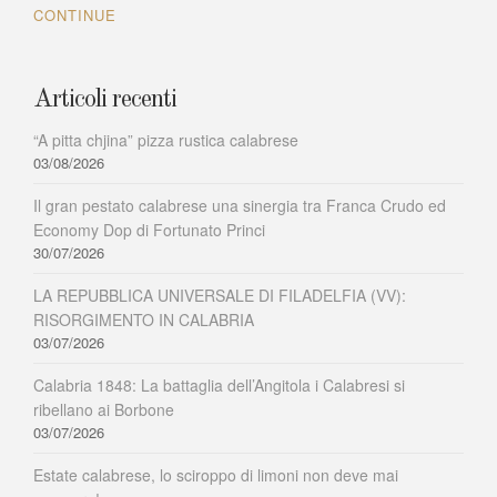
CONTINUE
sue
ninfee
Articoli recenti
“A pitta chjina” pizza rustica calabrese
03/08/2026
Il gran pestato calabrese una sinergia tra Franca Crudo ed
Economy Dop di Fortunato Princi
30/07/2026
LA REPUBBLICA UNIVERSALE DI FILADELFIA (VV):
RISORGIMENTO IN CALABRIA
03/07/2026
Calabria 1848: La battaglia dell’Angitola i Calabresi si
ribellano ai Borbone
03/07/2026
Estate calabrese, lo sciroppo di limoni non deve mai