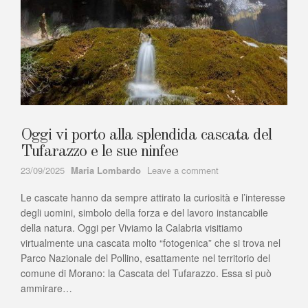
Oggi vi porto alla splendida cascata del
Tufarazzo e le sue ninfee
Author
on
23/09/2025
Maria Lombardo
Leave a comment
Oggi
Le cascate hanno da sempre attirato la curiosità e l’interesse
vi
porto
degli uomini, simbolo della forza e del lavoro instancabile
alla
della natura. Oggi per Viviamo la Calabria visitiamo
splendida
virtualmente una cascata molto “fotogenica” che si trova nel
cascata
Parco Nazionale del Pollino, esattamente nel territorio del
del
comune di Morano: la Cascata del Tufarazzo. Essa si può
Tufarazzo
ammirare…
e
le