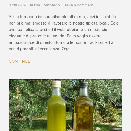
Author
on
07/06/2026
Maria Lombardo
Leave a comment
Anche
Si sta tornando inesorabilmente alla terra, anzi in Calabria
la
Calabria
non si è mai smesso di lavorare le nostre tipicità locali. Solo
ha
che, complice la crisi ed il web, abbiamo un modo più
il
elegante di proporle al mondo. Ed io voglio essere
suo,
ambasciatrice di questo ritorno alle nostre tradizioni ed ai
lo
nostri prodotti di eccellenza. Oggi…
zafferano
di
CONTINUE
Motta
San
Giovanni
(RC)