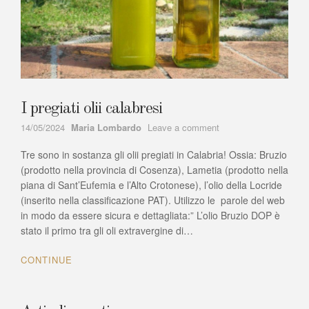
I pregiati olii calabresi
Author
on
14/05/2024
Maria Lombardo
Leave a comment
I
Tre sono in sostanza gli olii pregiati in Calabria! Ossia: Bruzio
pregiati
olii
(prodotto nella provincia di Cosenza), Lametia (prodotto nella
calabresi
piana di Sant’Eufemia e l’Alto Crotonese), l’olio della Locride
(inserito nella classificazione PAT). Utilizzo le parole del web
in modo da essere sicura e dettagliata:” L’olio Bruzio DOP è
stato il primo tra gli oli extravergine di…
CONTINUE