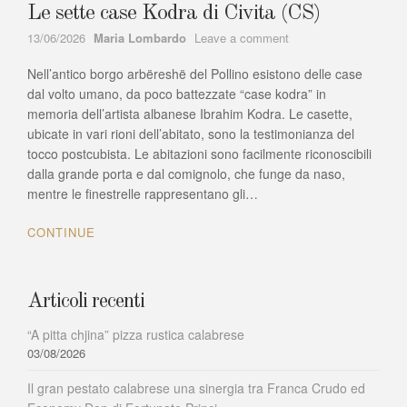
Le sette case Kodra di Civita (CS)
Author
on
13/06/2026
Maria Lombardo
Leave a comment
Le
Nell’antico borgo arbëreshë del Pollino esistono delle case
sette
case
dal volto umano, da poco battezzate “case kodra” in
Kodra
memoria dell’artista albanese Ibrahim Kodra. Le casette,
di
ubicate in vari rioni dell’abitato, sono la testimonianza del
Civita
tocco postcubista. Le abitazioni sono facilmente riconoscibili
(CS)
dalla grande porta e dal comignolo, che funge da naso,
mentre le finestrelle rappresentano gli…
CONTINUE
Articoli recenti
“A pitta chjina” pizza rustica calabrese
03/08/2026
Il gran pestato calabrese una sinergia tra Franca Crudo ed