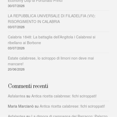
Economy Dop di Fortunato Princi
30/07/2026
LA REPUBBLICA UNIVERSALE DI FILADELFIA (VV):
RISORGIMENTO IN CALABRIA
03/07/2026
Calabria 1848: La battaglia dell’Angitola i Calabresi si
ribellano ai Borbone
03/07/2026
Estate calabrese, lo sciroppo di limoni non deve mai
mancare!
20/06/2026
Commenti recenti
Asfalantea
su
Antica ricetta calabrese: fichi sciroppati!
Maria Marcianò
su
Antica ricetta calabrese: fichi sciroppati!
Asfalantea
su
La dimora di campagna dei Barracco: Palazzo