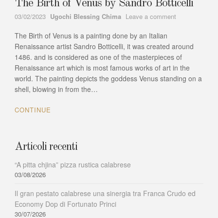
The Birth of Venus by Sandro Botticelli
Author
on
03/02/2023
Ugochi Blessing Chima
Leave a comment
The
The Birth of Venus is a painting done by an Italian
Birth
of
Renaissance artist Sandro Botticelli, it was created around
Venus
1486. and is considered as one of the masterpieces of
by
Renaissance art which is most famous works of art in the
Sandro
world. The painting depicts the goddess Venus standing on a
Botticelli
shell, blowing in from the…
CONTINUE
Articoli recenti
“A pitta chjina” pizza rustica calabrese
03/08/2026
Il gran pestato calabrese una sinergia tra Franca Crudo ed
Economy Dop di Fortunato Princi
30/07/2026