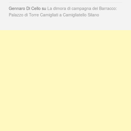
Gennaro Di Cello
su
La dimora di campagna dei Barracco:
Palazzo di Torre Camigliati a Camigliatello Silano