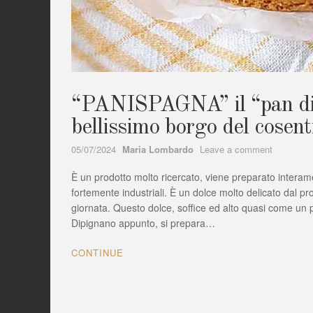
“PANISPAGNA” il “pan di
bellissimo borgo del cosent
Author
on
05/07/2024
Maria Lombardo
Leave a comment
“PANISP
È un prodotto molto ricercato, viene preparato interam
il
“pan
fortemente industriali. È un dolce molto delicato dal 
di
giornata. Questo dolce, soffice ed alto quasi come un pa
Spagna
Dipignano appunto, si prepara…
di
Dipignano
CONTINUE
bellissimo
borgo
del
cosentino