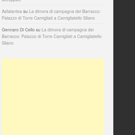
Asfalantea
su
La dimora di campagna dei Barracco:
Palazzo di Torre Camigliati a Camigliatello Silano
Gennaro Di Cello
su
La dimora di campagna dei
Barracco: Palazzo di Torre Camigliati a Camigliatello
Silano