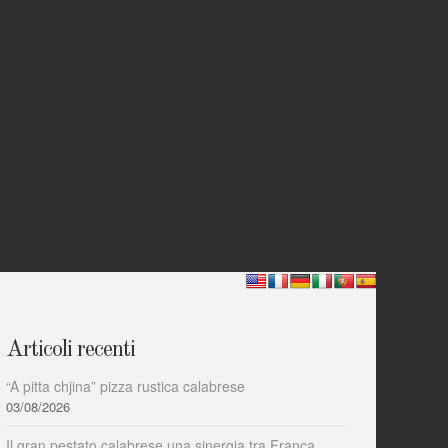
Articoli recenti
“A pitta chjina” pizza rustica calabrese
03/08/2026
Il gran pestato calabrese una sinergia tra Franca