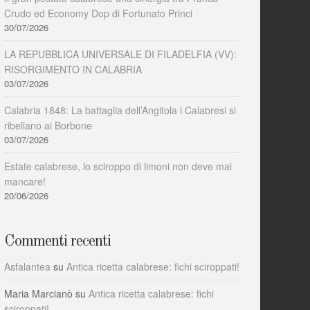
Crudo ed Economy Dop di Fortunato Princi
30/07/2026
LA REPUBBLICA UNIVERSALE DI FILADELFIA (VV):
RISORGIMENTO IN CALABRIA
03/07/2026
Calabria 1848: La battaglia dell’Angitola i Calabresi si
ribellano ai Borbone
03/07/2026
Estate calabrese, lo sciroppo di limoni non deve mai
mancare!
20/06/2026
Commenti recenti
Asfalantea
su
Antica ricetta calabrese: fichi sciroppati!
Maria Marcianò
su
Antica ricetta calabrese: fichi
sciroppati!