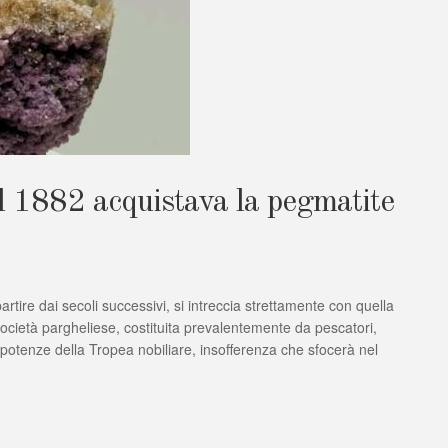
al 1882 acquistava la pegmatite
rtire dai secoli successivi, si intreccia strettamente con quella
 società pargheliese, costituita prevalentemente da pescatori,
repotenze della Tropea nobiliare, insofferenza che sfocerà nel
a