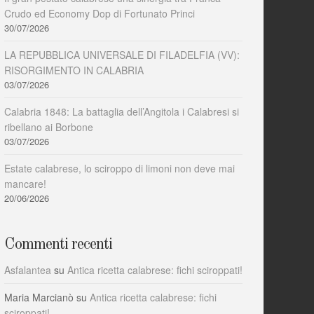
Crudo ed Economy Dop di Fortunato Princi
30/07/2026
LA REPUBBLICA UNIVERSALE DI FILADELFIA (VV):
RISORGIMENTO IN CALABRIA
03/07/2026
Calabria 1848: La battaglia dell’Angitola i Calabresi si
ribellano ai Borbone
03/07/2026
Estate calabrese, lo sciroppo di limoni non deve mai
mancare!
20/06/2026
Commenti recenti
Asfalantea
su
Antica ricetta calabrese: fichi sciroppati!
Maria Marcianò
su
Antica ricetta calabrese: fichi
sciroppati!