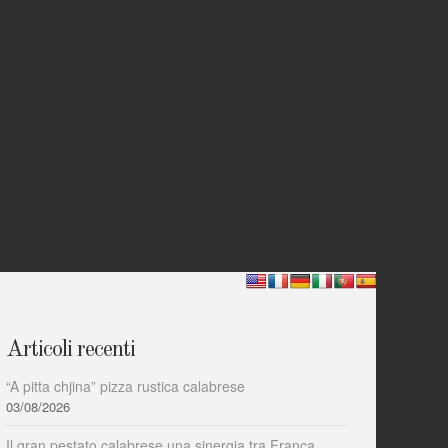
Articoli recenti
“A pitta chjina” pizza rustica calabrese
03/08/2026
Il gran pestato calabrese una sinergia tra Franca