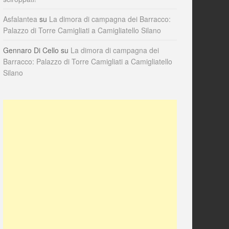
Asfalantea
su
La dimora di campagna dei Barracco:
Palazzo di Torre Camigliati a Camigliatello Silano
Gennaro Di Cello
su
La dimora di campagna dei
Barracco: Palazzo di Torre Camigliati a Camigliatello
Silano