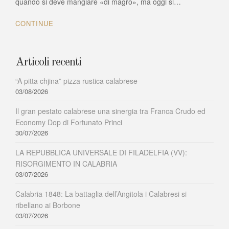
quando si deve mangiare «di magro», ma oggi si…
tradizione
culinaria
CONTINUE
di
Luzzi
(CS)
Articoli recenti
“A pitta chjina” pizza rustica calabrese
03/08/2026
Il gran pestato calabrese una sinergia tra Franca Crudo ed
Economy Dop di Fortunato Princi
30/07/2026
LA REPUBBLICA UNIVERSALE DI FILADELFIA (VV):
RISORGIMENTO IN CALABRIA
03/07/2026
Calabria 1848: La battaglia dell’Angitola i Calabresi si
ribellano ai Borbone
03/07/2026