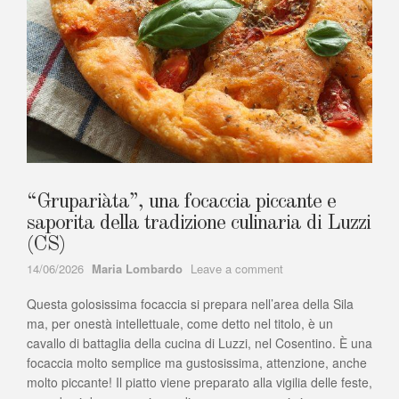
“Grupariàta”, una focaccia piccante e
saporita della tradizione culinaria di Luzzi
(CS)
Author
on
14/06/2026
Maria Lombardo
Leave a comment
“Grupariàta”,
Questa golosissima focaccia si prepara nell’area della Sila
una
focaccia
ma, per onestà intellettuale, come detto nel titolo, è un
piccante
cavallo di battaglia della cucina di Luzzi, nel Cosentino. È una
e
focaccia molto semplice ma gustosissima, attenzione, anche
saporita
molto piccante! Il piatto viene preparato alla vigilia delle feste,
della