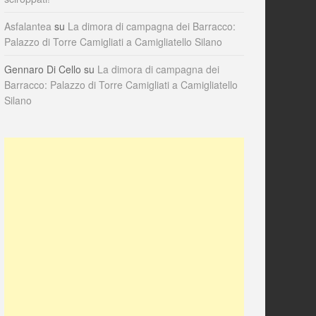
Asfalantea
su
La dimora di campagna dei Barracco:
Palazzo di Torre Camigliati a Camigliatello Silano
Gennaro Di Cello
su
La dimora di campagna dei
Barracco: Palazzo di Torre Camigliati a Camigliatello
Silano