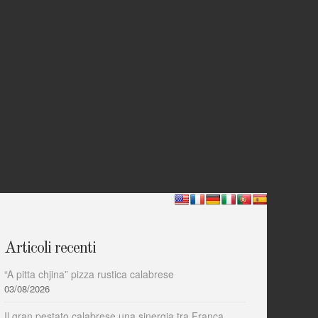
Articoli recenti
“A pitta chjina” pizza rustica calabrese
03/08/2026
Il gran pestato calabrese una sinergia tra Franca