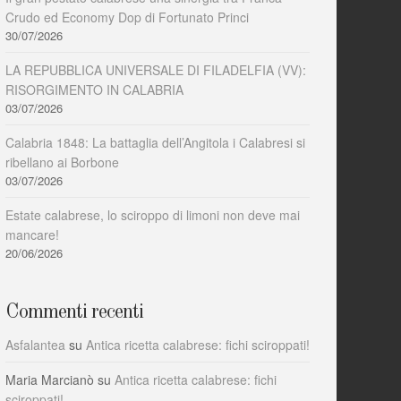
Crudo ed Economy Dop di Fortunato Princi
30/07/2026
LA REPUBBLICA UNIVERSALE DI FILADELFIA (VV):
RISORGIMENTO IN CALABRIA
03/07/2026
Calabria 1848: La battaglia dell’Angitola i Calabresi si
ribellano ai Borbone
03/07/2026
Estate calabrese, lo sciroppo di limoni non deve mai
mancare!
20/06/2026
Commenti recenti
Asfalantea
su
Antica ricetta calabrese: fichi sciroppati!
Maria Marcianò
su
Antica ricetta calabrese: fichi
sciroppati!