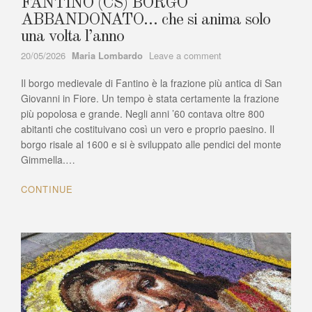
FANTINO (CS) BORGO
ABBANDONATO… che si anima solo
una volta l’anno
Author
on
20/05/2026
Maria Lombardo
Leave a comment
FANTINO
Il borgo medievale di Fantino è la frazione più antica di San
(CS)
BORGO
Giovanni in Fiore. Un tempo è stata certamente la frazione
ABBANDONATO…
più popolosa e grande. Negli anni ’60 contava oltre 800
che
abitanti che costituivano così un vero e proprio paesino. Il
si
borgo risale al 1600 e si è sviluppato alle pendici del monte
anima
Gimmella.…
solo
una
CONTINUE
volta
l’anno