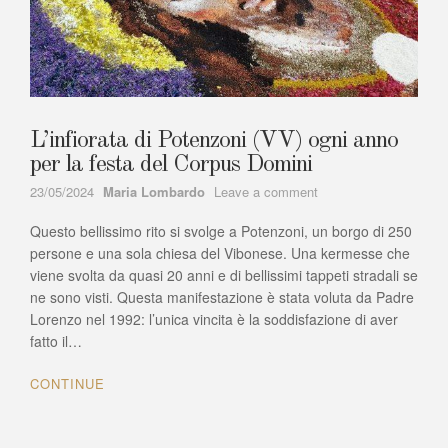
L’infiorata di Potenzoni (VV) ogni anno
per la festa del Corpus Domini
Author
on
23/05/2024
Maria Lombardo
Leave a comment
L’infiorata
Questo bellissimo rito si svolge a Potenzoni, un borgo di 250
di
Potenzoni
persone e una sola chiesa del Vibonese. Una kermesse che
(VV)
viene svolta da quasi 20 anni e di bellissimi tappeti stradali se
ogni
ne sono visti. Questa manifestazione è stata voluta da Padre
anno
Lorenzo nel 1992: l’unica vincita è la soddisfazione di aver
per
fatto il…
la
festa
CONTINUE
del
Corpus
Domini