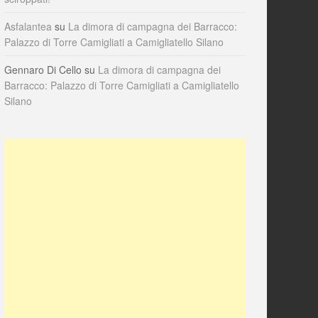
Asfalantea
su
La dimora di campagna dei Barracco:
Palazzo di Torre Camigliati a Camigliatello Silano
Gennaro Di Cello
su
La dimora di campagna dei
Barracco: Palazzo di Torre Camigliati a Camigliatello
Silano