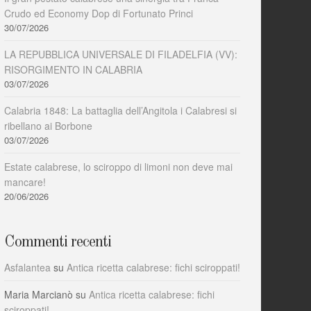
Crudo ed Economy Dop di Fortunato Princi
30/07/2026
LA REPUBBLICA UNIVERSALE DI FILADELFIA (VV):
RISORGIMENTO IN CALABRIA
03/07/2026
Calabria 1848: La battaglia dell’Angitola i Calabresi si
ribellano ai Borbone
03/07/2026
Estate calabrese, lo sciroppo di limoni non deve mai
mancare!
20/06/2026
Commenti recenti
Asfalantea
su
Antica ricetta calabrese: fichi sciroppati!
Maria Marcianò
su
Antica ricetta calabrese: fichi
sciroppati!