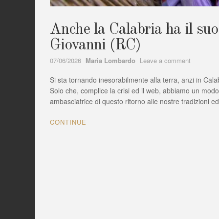
Anche la Calabria ha il suo
Giovanni (RC)
Author
on
07/06/2026
Maria Lombardo
Leave a comment
Anche
Si sta tornando inesorabilmente alla terra, anzi in Calab
la
Calabria
Solo che, complice la crisi ed il web, abbiamo un modo
ha
ambasciatrice di questo ritorno alle nostre tradizioni e
il
suo,
CONTINUE
lo
zafferano
di
Motta
San
Giovanni
(RC)