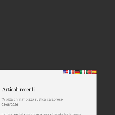
Articoli recenti
“A pitta chjina” pizza rustica calabrese
03/08/2026
Il gran pestato calabrese una sinergia tra Franca