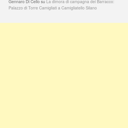
Gennaro Di Cello
su
La dimora di campagna dei Barracco:
Palazzo di Torre Camigliati a Camigliatello Silano