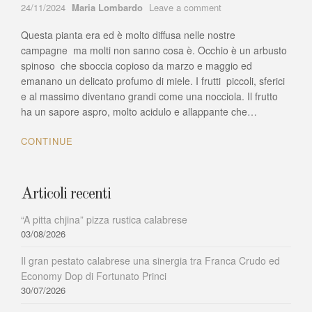
Author
on
24/11/2024
Maria Lombardo
Leave a comment
Frutti
Questa pianta era ed è molto diffusa nelle nostre
di
Calabria:
campagne ma molti non sanno cosa è. Occhio è un arbusto
il
spinoso che sboccia copioso da marzo e maggio ed
prugnolo
emanano un delicato profumo di miele. I frutti piccoli, sferici
selvatico
e al massimo diventano grandi come una nocciola. Il frutto
nato
ha un sapore aspro, molto acidulo e allappante che…
da
una
CONTINUE
pianta
spinosa
e
dimenticata
Articoli recenti
“A pitta chjina” pizza rustica calabrese
03/08/2026
Il gran pestato calabrese una sinergia tra Franca Crudo ed
Economy Dop di Fortunato Princi
30/07/2026