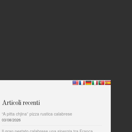
Articoli recenti
“A pitta chjina” pizza rustica calabrese
03/08/2026
Il gran pestato calabrese una sinergia tra Franca