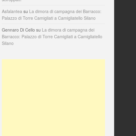
Asfalantea
su
La dimora di campagna dei Barracco:
Palazzo di Torre Camigliati a Camigliatello Silano
Gennaro Di Cello
su
La dimora di campagna dei
Barracco: Palazzo di Torre Camigliati a Camigliatello
Silano