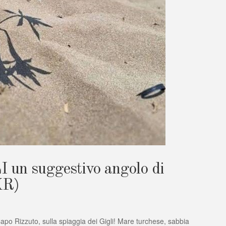
n suggestivo angolo di
KR)
po Rizzuto, sulla spiaggia dei Gigli! Mare turchese, sabbia
A