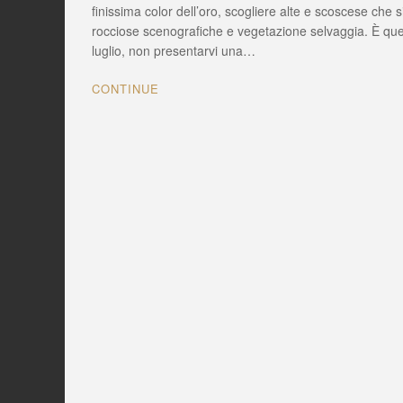
DEI
finissima color dell’oro, scogliere alte e scoscese che s
GIGLI
rocciose scenografiche e vegetazione selvaggia. È quest
un
luglio, non presentarvi una…
suggestiv
angolo
CONTINUE
di
Calabria
a
Capo
Rizzuto
(KR)