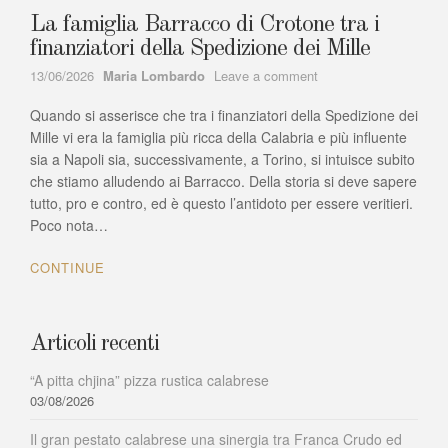
La famiglia Barracco di Crotone tra i
finanziatori della Spedizione dei Mille
Author
on
13/06/2026
Maria Lombardo
Leave a comment
La
Quando si asserisce che tra i finanziatori della Spedizione dei
famiglia
Barracco
Mille vi era la famiglia più ricca della Calabria e più influente
di
sia a Napoli sia, successivamente, a Torino, si intuisce subito
Crotone
che stiamo alludendo ai Barracco. Della storia si deve sapere
tra
tutto, pro e contro, ed è questo l’antidoto per essere veritieri.
i
Poco nota…
finanziatori
della
CONTINUE
Spedizione
dei
Mille
Articoli recenti
“A pitta chjina” pizza rustica calabrese
03/08/2026
Il gran pestato calabrese una sinergia tra Franca Crudo ed