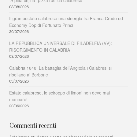
“A pitta chjina” pizza rustica calabrese
03/08/2026
Il gran pestato calabrese una sinergia tra Franca Crudo ed
Economy Dop di Fortunato Princi
30/07/2026
LA REPUBBLICA UNIVERSALE DI FILADELFIA (VV):
RISORGIMENTO IN CALABRIA
03/07/2026
Calabria 1848: La battaglia dell’Angitola i Calabresi si
ribellano ai Borbone
03/07/2026
Estate calabrese, lo sciroppo di limoni non deve mai
mancare!
20/06/2026
Commenti recenti
Asfalantea
su
Antica ricetta calabrese: fichi sciroppati!