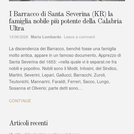
I Barracco di Santa Severina (KR) la
famiglia nobile più potente della Calabria
Ultra
Author
on
13/06/2026
Maria Lombardo
Leave a comment
I
La discendenza dei Barracco, benché fosse una famiglia
Barracco
di
molto antica, appare in un famoso documento, Apprezzo di
Santa
Santa Severina del 1653: «nella quale vi è separat.ne fra
Severina
nobili e popolino. Nobili sono li Modii, Infosini, del Sindico,
(KR)
Martini, Severini, Lepari, Gallucci, Barracchi, Zuroli,
la
Teutonichi, Mannarini, Faraldi, Ferreri, Sacco, Lungo,
famiglia
Sosanna et Oliverio; parte detti sono…
nobile
più
CONTINUE
potente
della
Calabria
Ultra
Articoli recenti