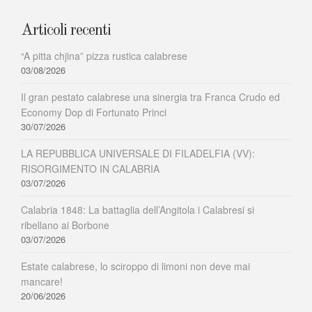
Paola
Articoli recenti
“A pitta chjina” pizza rustica calabrese
03/08/2026
Il gran pestato calabrese una sinergia tra Franca Crudo ed
Economy Dop di Fortunato Princi
30/07/2026
LA REPUBBLICA UNIVERSALE DI FILADELFIA (VV):
RISORGIMENTO IN CALABRIA
03/07/2026
Calabria 1848: La battaglia dell’Angitola i Calabresi si
ribellano ai Borbone
03/07/2026
Estate calabrese, lo sciroppo di limoni non deve mai
mancare!
20/06/2026