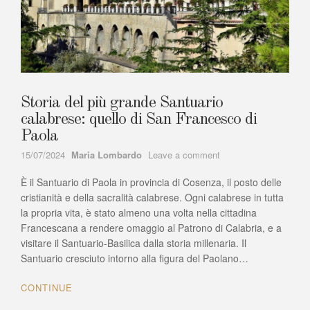
Storia del più grande Santuario
calabrese: quello di San Francesco di
Paola
Author
on
15/07/2024
Maria Lombardo
Leave a comment
Storia
È il Santuario di Paola in provincia di Cosenza, il posto delle
del
più
cristianità e della sacralità calabrese. Ogni calabrese in tutta
grande
la propria vita, è stato almeno una volta nella cittadina
Santuario
Francescana a rendere omaggio al Patrono di Calabria, e a
calabrese:
visitare il Santuario-Basilica dalla storia millenaria. Il
quello
Santuario cresciuto intorno alla figura del Paolano…
di
San
CONTINUE
Francesco
di