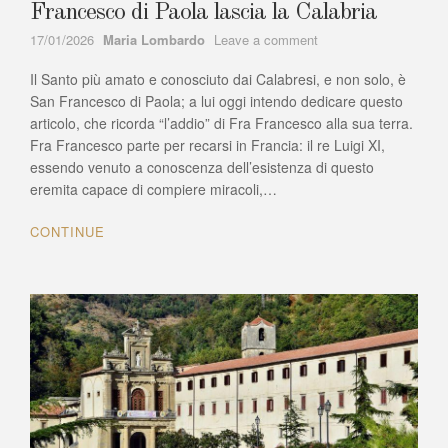
Francesco di Paola lascia la Calabria
Author
on
17/01/2026
Maria Lombardo
Leave a comment
2
Il Santo più amato e conosciuto dai Calabresi, e non solo, è
febbraio
del
San Francesco di Paola; a lui oggi intendo dedicare questo
1483,
articolo, che ricorda “l’addio” di Fra Francesco alla sua terra.
535
Fra Francesco parte per recarsi in Francia: il re Luigi XI,
anni
essendo venuto a conoscenza dell’esistenza di questo
fa,
eremita capace di compiere miracoli,…
San
Francesco
CONTINUE
di
Paola
lascia
la
Calabria