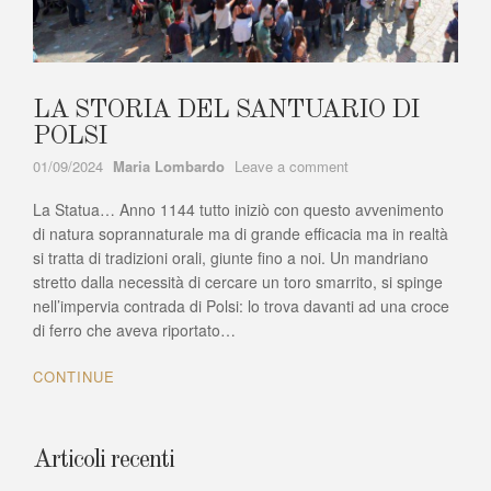
LA STORIA DEL SANTUARIO DI
POLSI
Author
on
01/09/2024
Maria Lombardo
Leave a comment
LA
La Statua… Anno 1144 tutto iniziò con questo avvenimento
STORIA
DEL
di natura soprannaturale ma di grande efficacia ma in realtà
SANTUARIO
si tratta di tradizioni orali, giunte fino a noi. Un mandriano
DI
stretto dalla necessità di cercare un toro smarrito, si spinge
POLSI
nell’impervia contrada di Polsi: lo trova davanti ad una croce
di ferro che aveva riportato…
CONTINUE
Articoli recenti